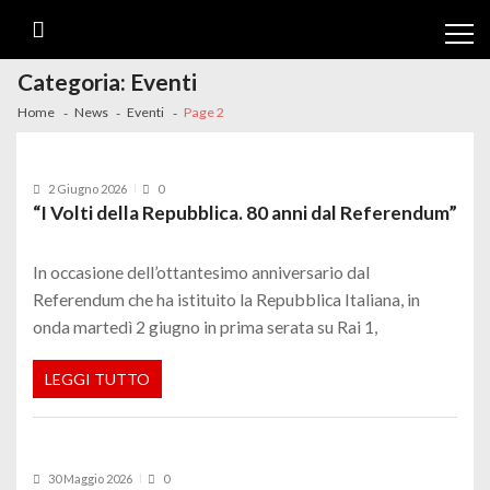
Skip
Skip
to
to
navigation
content
Categoria:
Eventi
Home
News
Eventi
Page 2
2 Giugno 2026
0
“I Volti della Repubblica. 80 anni dal Referendum”
In occasione dell’ottantesimo anniversario dal
Referendum che ha istituito la Repubblica Italiana, in
onda martedì 2 giugno in prima serata su Rai 1,
LEGGI TUTTO
30 Maggio 2026
0