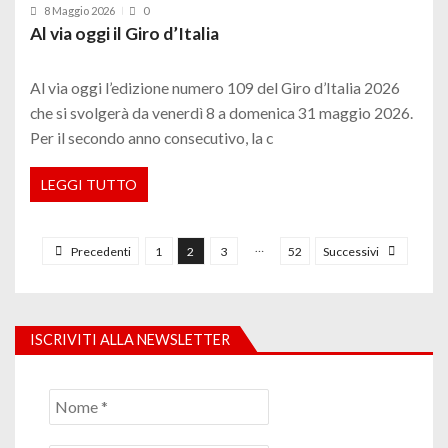
8 Maggio 2026
0
Al via oggi il Giro d’Italia
Al via oggi l’edizione numero 109 del Giro d’Italia 2026
che si svolgerà da venerdì 8 a domenica 31 maggio 2026.
Per il secondo anno consecutivo, la c
LEGGI TUTTO
P
a
…
Precedenti
1
2
3
52
Successivi
g
i
n
ISCRIVITI ALLA NEWSLETTER
a
z
i
o