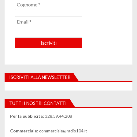
n
e
d
e
g
l
i
a
ISCRIVITI ALLA NEWSLETTER
r
t
i
TUTTI I NOSTRI CONTATTI
c
o
Per la pubblicità:
328.59.44.208
l
Commerciale
: commerciale@radio104.it
i