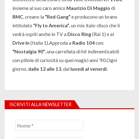
insieme al suo caro amico
Maurizio Di Maggio
di
RMC
, creano la
“Red Gang”
e producono un brano
intitolato
“Fly to America”
, un mix italo-disco che li
vedrà ospiti anche in TV a
Disco Ring
(Rai 1) e al
Drive In
(Italia 1).Approda a
Radio 104
con:
“Nostalgia 90”
, una carrellata di hit indimenticabili
con pillole di curiosità su quei magici anni ’90.Ogni
giorno,
dalle 12 alle 13
, dal
lunedì al venerdì
.
ISCRIVITI ALLA NEWSLETTER