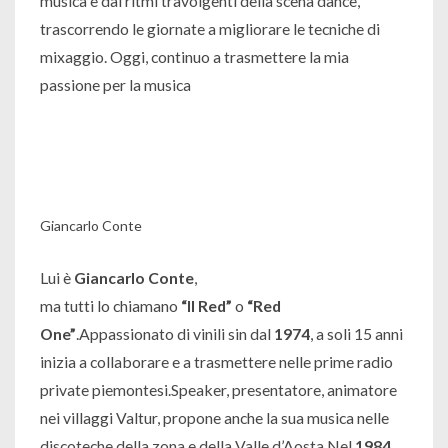
musica e dai ritmi travolgenti della scena dance,
trascorrendo le giornate a migliorare le tecniche di
mixaggio. Oggi, continuo a trasmettere la mia
passione per la musica
Giancarlo Conte
Lui è
Giancarlo Conte
,
ma tutti lo chiamano
“Il Red”
o
“Red
One”
.Appassionato di vinili sin dal
1974
, a soli 15 anni
inizia a collaborare e a trasmettere nelle prime radio
private piemontesi.Speaker, presentatore, animatore
nei villaggi Valtur, propone anche la sua musica nelle
discoteche della zona e della Valle d’Aosta.Nel
1984
,