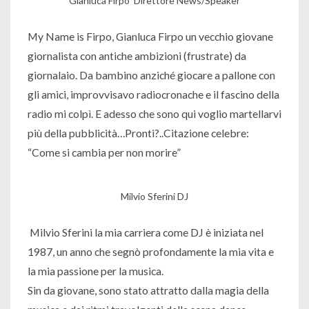
Gianluca Firpo Direttore News/Speaker
My Name is Firpo, Gianluca Firpo un vecchio giovane
giornalista con antiche ambizioni (frustrate) da
giornalaio. Da bambino anziché giocare a pallone con
gli amici, improvvisavo radiocronache e il fascino della
radio mi colpì. E adesso che sono qui voglio martellarvi
più della pubblicità…Pronti?..Citazione celebre:
“Come si cambia per non morire”
Milvio Sferini DJ
Milvio Sferini la mia carriera come DJ è iniziata nel
1987, un anno che segnò profondamente la mia vita e
la mia passione per la musica.
Sin da giovane, sono stato attratto dalla magia della