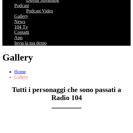
Diretta Streaming
Podcast
Podcast Video
Gallery
News
104 Tv
Contatti
App
Invia la tua demo
Gallery
Home
Gallery
Tutti i personaggi che sono passati a
Radio 104
vonne Sciò
Barbara Alberti