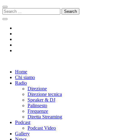
Skip
Skip
to
to
Search
navigation
content
for:
Radio 104
Like It !
Home
Chi siamo
Radio
Direzione
Direzione tecnica
Speaker & DJ
Palinsesto
Frequenze
Diretta Streaming
Podcast
Podcast Video
Gallery
News