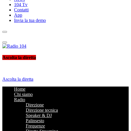
104 Tv
Contatti
App
Invia la tua demo
Radio 104
Like It !
Ascolta la diretta
Ascolta la diretta
Home
Chi siamo
Radio
Direzione
Direzione tecnica
Speaker & DJ
Palinsesto
Frequenze