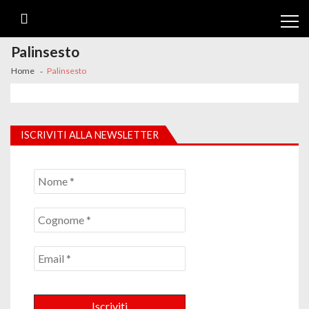
Skip
Skip
to
to
navigation
content
Palinsesto
Home
Palinsesto
ISCRIVITI ALLA NEWSLETTER