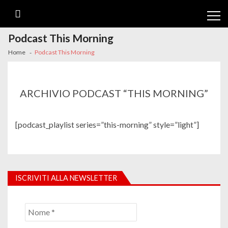
Skip
Skip
to
to
navigation
content
Podcast This Morning
Home
Podcast This Morning
ARCHIVIO PODCAST “THIS MORNING”
[podcast_playlist series=”this-morning” style=”light”]
ISCRIVITI ALLA NEWSLETTER