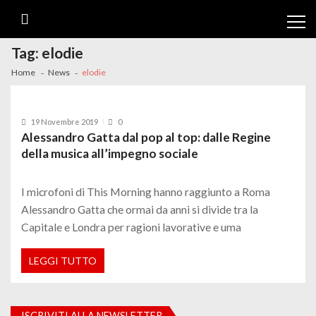
Skip
Skip
to
to
navigation
content
Tag:
elodie
Home
News
elodie
19 Novembre 2019
0
Alessandro Gatta dal pop al top: dalle Regine
della musica all’impegno sociale
I microfoni di This Morning hanno raggiunto a Roma
Alessandro Gatta che ormai da anni si divide tra la
Capitale e Londra per ragioni lavorative e uma
LEGGI TUTTO
ISCRIVITI ALLA NEWSLETTER