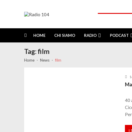
Skip
Skip
to
to
navigation
content
Radio 104
Like It !
HOME
CHI SIAMO
RADIO
PODCAST
Tag:
film
Home
News
film
1
Mad
40 
Cic
Pe
L