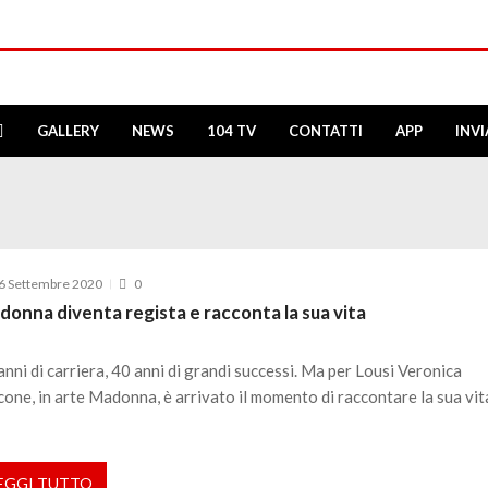
GALLERY
NEWS
104 TV
CONTATTI
APP
INV
6 Settembre 2020
0
onna diventa regista e racconta la sua vita
anni di carriera, 40 anni di grandi successi. Ma per Lousi Veronica
cone, in arte Madonna, è arrivato il momento di raccontare la sua vit
r
EGGI TUTTO