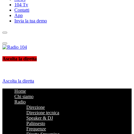
104 Tv
Contatti
App
Invia la tua demo
Radio 104
Like It !
Ascolta la diretta
Ascolta la diretta
Home
Chi siamo
Radio
Direzione
Direzione tecnica
Speaker & DJ
Palinsesto
Frequenze