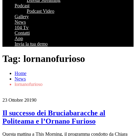
Diretta Streaming
Podcast
Podcast Video
Gallery
News
104 Tv
Contatti
App
Invia la tua demo
Tag:
lornanofurioso
Home
News
lornanofurioso
23 Ottobre 2019
0
Il successo dei Bruciabaracche al
Politeama e l’Ornano Furioso
Questa mattina a This Morning, il programma condotto da Chiara