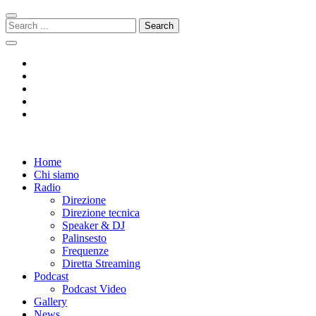
Skip
Skip
to
to
Search
navigation
content
for:
Radio 104
Like It !
Home
Chi siamo
Radio
Direzione
Direzione tecnica
Speaker & DJ
Palinsesto
Frequenze
Diretta Streaming
Podcast
Podcast Video
Gallery
News