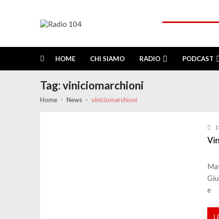
Skip
Skip
to
to
navigation
content
Radio 104
Like It !
HOME
CHI SIAMO
RADIO
PODCAST
Tag:
viniciomarchioni
Home
News
viniciomarchioni
1
Vin
Mat
Giu
e
L