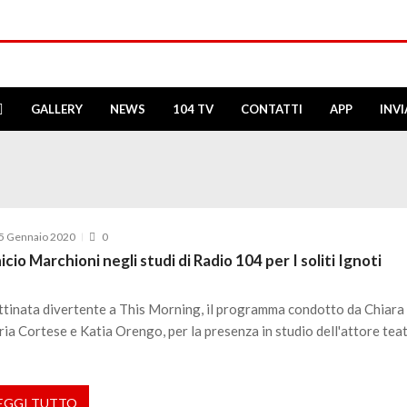
GALLERY
NEWS
104 TV
CONTATTI
APP
INV
5 Gennaio 2020
0
icio Marchioni negli studi di Radio 104 per I soliti Ignoti
tinata divertente a This Morning, il programma condotto da Chiara
ria Cortese e Katia Orengo, per la presenza in studio dell'attore tea
EGGI TUTTO