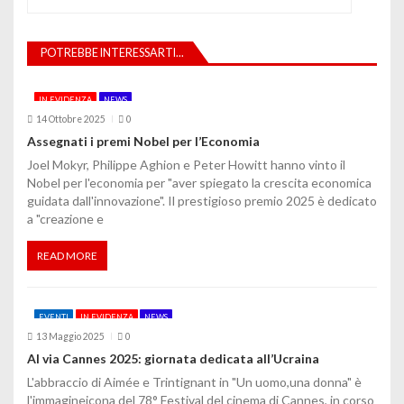
a
z
POTREBBE INTERESSARTI...
i
IN EVIDENZA
NEWS
o
14 Ottobre 2025
0
Assegnati i premi Nobel per l’Economia
n
Joel Mokyr, Philippe Aghion e Peter Howitt hanno vinto il
e
Nobel per l'economia per "aver spiegato la crescita economica
guidata dall'innovazione". Il prestigioso premio 2025 è dedicato
a
a "creazione e
r
READ MORE
t
i
EVENTI
IN EVIDENZA
NEWS
c
13 Maggio 2025
0
Al via Cannes 2025: giornata dedicata all’Ucraina
o
L'abbraccio di Aimée e Trintignant in "Un uomo,una donna" è
l'immagineicona del 78° Festival del cinema di Cannes, in corso