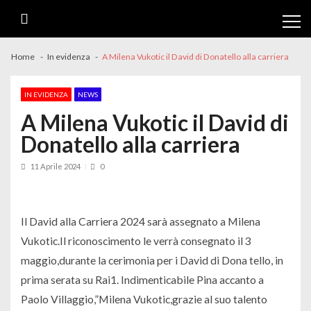
Skip
Skip
to
to
navigation
content
Home
In evidenza
A Milena Vukotic il David di Donatello alla carriera
IN EVIDENZA
NEWS
A Milena Vukotic il David di
Donatello alla carriera
11 Aprile 2024
0
Il David alla Carriera 2024 sarà assegnato a Milena
Vukotic.Il riconoscimento le verrà consegnato il 3
maggio,durante la cerimonia per i David di Dona tello, in
prima serata su Rai1. Indimenticabile Pina accanto a
Paolo Villaggio,”Milena Vukotic,grazie al suo talento