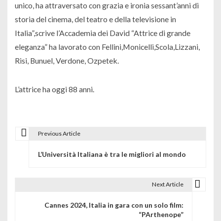
unico, ha attraversato con grazia e ironia sessant’anni di
storia del cinema, del teatro e della televisione in
Italia”,scrive l’Accademia dei David “Attrice di grande
eleganza” ha lavorato con Fellini,Monicelli,Scola,Lizzani,
Risi, Bunuel, Verdone, Ozpetek.
L’attrice ha oggi 88 anni.
Previous Article
N
L’Università Italiana è tra le migliori al mondo
a
v
Next Article
i
Cannes 2024, Italia in gara con un solo film:
g
“PArthenope”