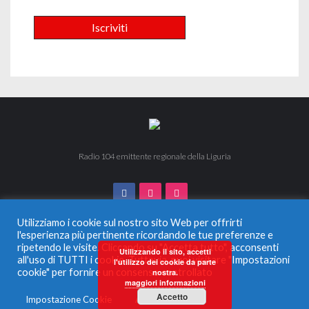
Radio 104 emittente regionale della Liguria
Utilizziamo i cookie sul nostro sito Web per offrirti
l'esperienza più pertinente ricordando le tue preferenze e
ripetendo le visite. Cliccando su "Accetta tutto", acconsenti
© 2024 Radio 104. Tutti i diritti riservati. Vietata la duplicazione
Utilizzando il sito, accetti
all'uso di TUTTI i cookie. Tuttavia, puoi visitare "Impostazioni
anche parziale.
l'utilizzo dei cookie da parte
Radio Monferrato Srl - P.IVA 00956220057 La società ha
cookie" per fornire un consenso controllato
nostra.
maggiori informazioni
ricevuto aiuti di Stato e aiuti de Minimis, soggetti all’obbligo di
pubblicazione nel Registro nazionale degli aiuti di Stato di cui
Accetto
Impostazione Cookie
Accetta tutto
all’articolo 52 L.234/2012 che qui si intendono integralmente