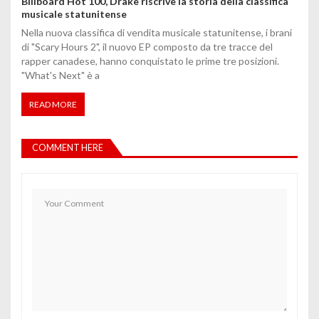
Billboard Hot 100, Drake riscrive la storia della classifica
musicale statunitense
Nella nuova classifica di vendita musicale statunitense, i brani
di "Scary Hours 2", il nuovo EP composto da tre tracce del
rapper canadese, hanno conquistato le prime tre posizioni.
"What's Next" è a
READ MORE
COMMENT HERE