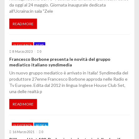
l
da oggi al 24 maggio. Giornata inaugurale dedicata
i
all'Ucraina:in sala "Zele
READ MORE
IN EVIDENZA
NEWS
8 Marzo 2023
0
Francesco Borbone presenta le novità del gruppo
mediatico italiano syndimedia
Un nuovo gruppo mediatico è arrivato in Italia! Syndimedia del
produttore 27enne Francesco Borbone approda nelle Radio e
Tv Europee. Edita dal 2012 in lingua Inglese House Club Set,
una delle realtà p
READ MORE
IN EVIDENZA
MUSICA
16 Marzo 2021
0