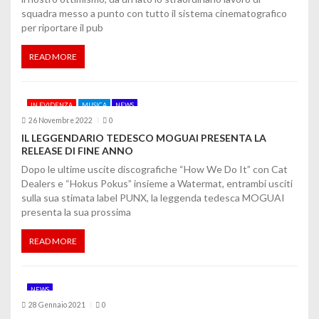
squadra messo a punto con tutto il sistema cinematografico
per riportare il pub
READ MORE
IN EVIDENZA
MUSICA
NEWS
26 Novembre 2022
0
IL LEGGENDARIO TEDESCO MOGUAI PRESENTA LA
RELEASE DI FINE ANNO
Dopo le ultime uscite discografiche “How We Do It” con Cat
Dealers e “Hokus Pokus” insieme a Watermat, entrambi usciti
sulla sua stimata label PUNX, la leggenda tedesca MOGUAI
presenta la sua prossima
READ MORE
NEWS
28 Gennaio 2021
0