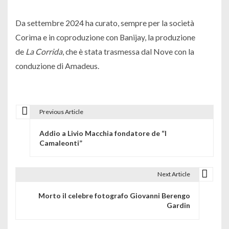
Da settembre 2024 ha curato, sempre per la società
Corìma e in coproduzione con Banijay, la produzione
de
La Corrida
, che è stata trasmessa dal Nove con la
conduzione di Amadeus.
Previous Article
N
Addio a Livio Macchia fondatore de “I
a
Camaleonti”
v
i
Next Article
g
Morto il celebre fotografo Giovanni Berengo
Gardin
a