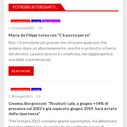
z
POTREBBE INTERESSARTI...
i
o
IN EVIDENZA
NEWS
SPETTACOLO
11 Gennaio 2025
0
n
Maria de Filippi torna con “C’è posta per te”
e
Non c’è emozione più grande che ritrovare qualcuno che
amiamo dopo un allontanamento, una lite o un brutto scherzo
a
del destino. La pace spesso è complicata, ma raggiungerla è
una delle esperienze più
r
t
READ MORE
i
IN EVIDENZA
NEWS
c
28 Giugno 2023
0
o
Cinema, Borgonzoni: “Risultati sale, a giugno +54% di
presenze sul 2022 e già superato giugno 2019. Sarà estate
l
della ripartenza”
"Per l'estate 2023 nutriamo grandi aspettative. Ad alimentare
i
il nostro ottimismo, da un lato lo straordinario lavoro di