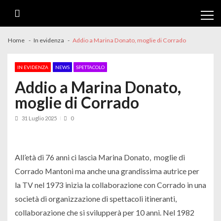
Skip
Skip
to
to
navigation
content
Home
In evidenza
Addio a Marina Donato, moglie di Corrado
IN EVIDENZA
NEWS
SPETTACOLO
Addio a Marina Donato,
moglie di Corrado
31 Luglio 2025
0
All’età di 76 anni ci lascia Marina Donato, moglie di
Corrado Mantoni ma anche una grandissima autrice per
la TV nel 1973 inizia la collaborazione con Corrado in una
società di organizzazione di spettacoli itineranti,
collaborazione che si svilupperà per 10 anni. Nel 1982