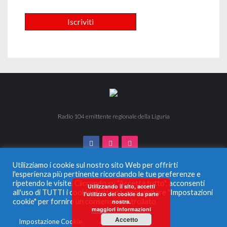
Radio 104 emittente regionale della Liguria
Utilizziamo i cookie sul nostro sito Web per offrirti
l'esperienza più pertinente ricordando le tue preferenze e
ripetendo le visite. Cliccando su "Accetta tutto", acconsenti
© 2024 Radio 104. Tutti i diritti riservati. Vietata la duplicazione
Utilizzando il sito, accetti
all'uso di TUTTI i cookie. Tuttavia, puoi visitare "Impostazioni
anche parziale.
l'utilizzo dei cookie da parte
Radio Monferrato Srl - P.IVA 00956220057 La società ha
cookie" per fornire un consenso controllato
nostra.
maggiori informazioni
ricevuto aiuti di Stato e aiuti de Minimis, soggetti all’obbligo di
pubblicazione nel Registro nazionale degli aiuti di Stato di cui
Accetto
Impostazione Cookie
Accetta tutto