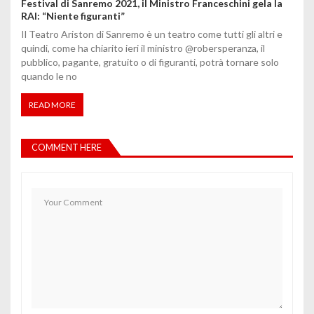
Festival di Sanremo 2021, il Ministro Franceschini gela la
RAI: “Niente figuranti”
Il Teatro Ariston di Sanremo è un teatro come tutti gli altri e
quindi, come ha chiarito ieri il ministro @robersperanza, il
pubblico, pagante, gratuito o di figuranti, potrà tornare solo
quando le no
READ MORE
COMMENT HERE