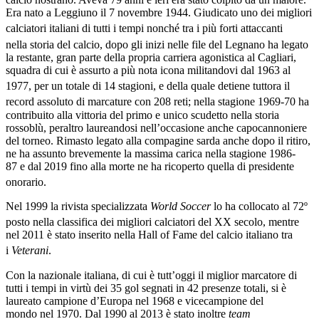
Era nato a Leggiuno il 7 novembre 1944. Giudicato uno dei migliori
calciatori italiani di tutti i tempi
nonché tra i più forti attaccanti
nella storia del calcio,
dopo gli inizi nelle file del Legnano ha legato
la restante, gran parte della propria carriera agonistica al Cagliari,
squadra di cui è assurto a più nota icona militandovi dal 1963 al
1977, per un totale di 14 stagioni,
e della quale detiene tuttora il
record assoluto di marcature con 208 reti;
nella stagione 1969-70 ha
contribuito alla vittoria del primo e unico scudetto nella storia
rossoblù, peraltro laureandosi nell’occasione anche capocannoniere
del torneo. Rimasto legato alla compagine sarda anche dopo il ritiro,
ne ha assunto brevemente la massima carica nella stagione 1986-
87 e dal 2019 fino alla morte ne ha ricoperto quella di presidente
onorario.
Nel 1999 la rivista specializzata
World Soccer
lo ha collocato al 72º
posto nella classifica dei migliori calciatori del XX secolo,
mentre
nel 2011 è stato inserito nella Hall of Fame del calcio italiano tra
i
Veterani
.
Con la nazionale italiana, di cui è tutt’oggi il miglior marcatore di
tutti i tempi in virtù dei 35 gol segnati in 42 presenze totali, si è
laureato campione d’Europa nel 1968 e vicecampione del
mondo nel 1970. Dal 1990 al 2013 è stato inoltre
team