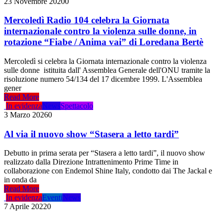
23 Novembre 2020
0
Mercoledì Radio 104 celebra la Giornata
internazionale contro la violenza sulle donne, in
rotazione “Fiabe / Anima vai” di Loredana Bertè
Mercoledì si celebra la Giornata internazionale contro la violenza
sulle donne istituita dall' Assemblea Generale dell'ONU tramite la
risoluzione numero 54/134 del 17 dicembre 1999. L'Assemblea
gener
Read More
In evidenza
News
Spettacolo
3 Marzo 2026
0
Al via il nuovo show “Stasera a letto tardi”
Debutto in prima serata per “Stasera a letto tardi”, il nuovo show
realizzato dalla Direzione Intrattenimento Prime Time in
collaborazione con Endemol Shine Italy, condotto dai The Jackal e
in onda da
Read More
In evidenza
Eventi
News
7 Aprile 2022
0