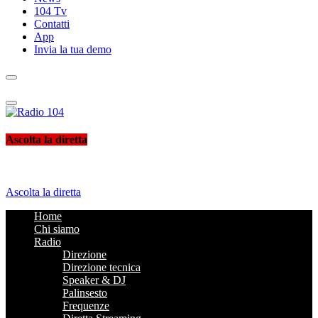
104 Tv
Contatti
App
Invia la tua demo
Radio 104
Like It !
Ascolta la diretta
Ascolta la diretta
Home
Chi siamo
Radio
Direzione
Direzione tecnica
Speaker & DJ
Palinsesto
Frequenze