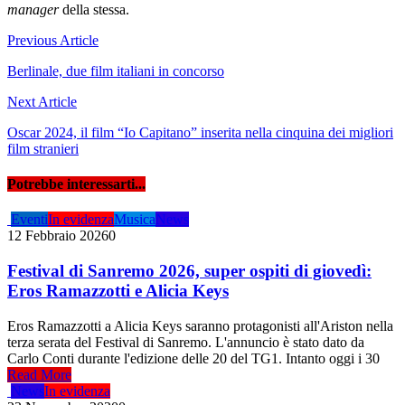
manager
della stessa.
Navigazione
Previous Article
articoli
Berlinale, due film italiani in concorso
Next Article
Oscar 2024, il film “Io Capitano” inserita nella cinquina dei migliori
film stranieri
Potrebbe interessarti...
Eventi
In evidenza
Musica
News
12 Febbraio 2026
0
Festival di Sanremo 2026, super ospiti di giovedì:
Eros Ramazzotti e Alicia Keys
Eros Ramazzotti a Alicia Keys saranno protagonisti all'Ariston nella
terza serata del Festival di Sanremo. L'annuncio è stato dato da
Carlo Conti durante l'edizione delle 20 del TG1. Intanto oggi i 30
Read More
News
In evidenza