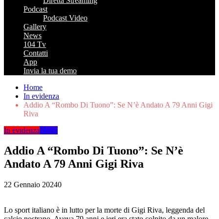
Diretta Streaming
Podcast
Podcast Video
Gallery
News
104 Tv
Contatti
App
Invia la tua demo
Home
In evidenza
Addio A “Rombo Di Tuono”: Se N’è Andato A 79 Anni Gigi
Riva
In evidenza
News
Addio A “Rombo Di Tuono”: Se N’è
Andato A 79 Anni Gigi Riva
22 Gennaio 2024
0
Lo sport italiano è in lutto per la morte di Gigi Riva, leggenda del
calcio nostrano. Aveva 79 anni e ieri era stato colpito da un malore.