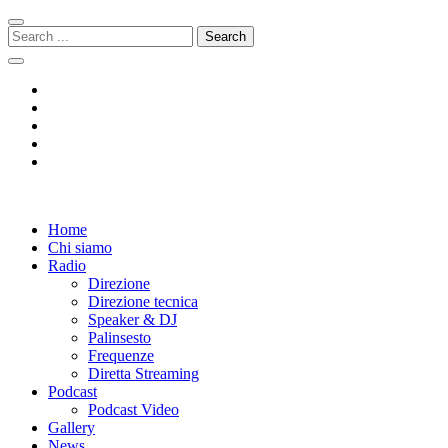
Skip
Skip
to
to
Search
navigation
content
for:
Radio 104
Like It !
Home
Chi siamo
Radio
Direzione
Direzione tecnica
Speaker & DJ
Palinsesto
Frequenze
Diretta Streaming
Podcast
Podcast Video
Gallery
News