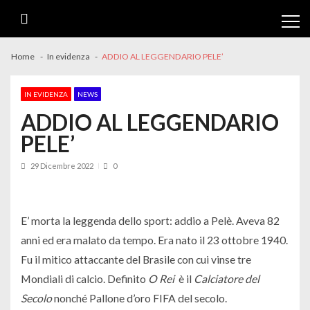
Skip
Skip
to
to
navigation
content
Home
In evidenza
ADDIO AL LEGGENDARIO PELE’
IN EVIDENZA
NEWS
ADDIO AL LEGGENDARIO
PELE’
29 Dicembre 2022
0
E’ morta la leggenda dello sport: addio a Pelè. Aveva 82
anni ed era malato da tempo. Era nato il 23 ottobre 1940.
Fu il mitico attaccante del Brasile con cui vinse tre
Mondiali di calcio. Definito
O Rei
è il
Calciatore del
Secolo
nonché Pallone d’oro FIFA del secolo.