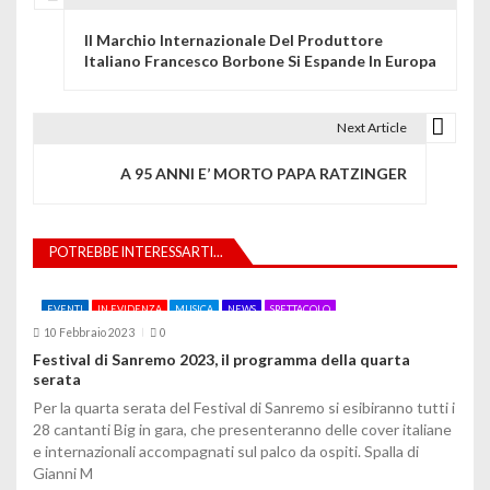
N
Il Marchio Internazionale Del Produttore
a
Italiano Francesco Borbone Si Espande In Europa
v
i
Next Article
g
A 95 ANNI E’ MORTO PAPA RATZINGER
a
z
POTREBBE INTERESSARTI...
i
EVENTI
IN EVIDENZA
MUSICA
NEWS
SPETTACOLO
o
10 Febbraio 2023
0
Festival di Sanremo 2023, il programma della quarta
n
serata
e
Per la quarta serata del Festival di Sanremo si esibiranno tutti i
28 cantanti Big in gara, che presenteranno delle cover italiane
a
e internazionali accompagnati sul palco da ospiti. Spalla di
Gianni M
r