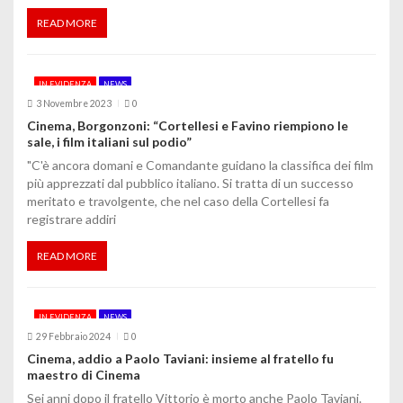
t
READ MORE
i
IN EVIDENZA
NEWS
c
3 Novembre 2023
0
o
Cinema, Borgonzoni: “Cortellesi e Favino riempiono le
sale, i film italiani sul podio”
l
"C'è ancora domani e Comandante guidano la classifica dei film
più apprezzati dal pubblico italiano. Si tratta di un successo
i
meritato e travolgente, che nel caso della Cortellesi fa
registrare addiri
READ MORE
IN EVIDENZA
NEWS
29 Febbraio 2024
0
Cinema, addio a Paolo Taviani: insieme al fratello fu
maestro di Cinema
Sei anni dopo il fratello Vittorio è morto anche Paolo Taviani.