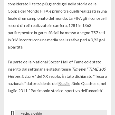
considerato il terzo più grande gol nella storia della
Coppa del Mondo FIFA
e primo tra quelli realizzati in una
finale di un campionato del mondo. La FIFA gli riconosce il
record di reti realizzate in carriera, 1281 in 1363
partite,
mentre in gare ufficiali ha messo a segno 757 reti
in 816 incontri con una media realizzativa pari a 0,93 gol
a partita.
Fa parte della National Soccer Hall of Fame
ed è stato
inserito dal settimanale statunitense
Time
nel “
TIME 100
Heroes & Icons
” del XX secolo.
È stato dichiarato “Tesoro
nazionale” dal presidente del
Brasile
Jânio Quadros
e, nel
luglio 2011, “Patrimonio storico-sportivo dell’umanità”.
Previous Article