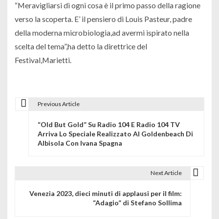
“Meravigliarsi di ogni cosa è il primo passo della ragione
verso la scoperta. E’ il pensiero di Louis Pasteur, padre
della moderna microbiologia,ad avermi ispirato nella
scelta del tema”,ha detto la direttrice del
Festival,Marietti.
Previous Article
N
“Old But Gold” Su Radio 104 E Radio 104 TV
a
Arriva Lo Speciale Realizzato Al Goldenbeach Di
Albisola Con Ivana Spagna
v
i
Next Article
g
Venezia 2023, dieci minuti di applausi per il film:
a
“Adagio” di Stefano Sollima
z