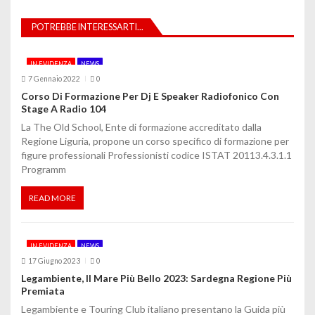
i
POTREBBE INTERESSARTI...
o
IN EVIDENZA
NEWS
n
7 Gennaio 2022
0
e
Corso Di Formazione Per Dj E Speaker Radiofonico Con
Stage A Radio 104
a
La The Old School, Ente di formazione accreditato dalla
Regione Liguria, propone un corso specifico di formazione per
r
figure professionali Professionisti codice ISTAT 20113.4.3.1.1
Programm
t
i
READ MORE
c
IN EVIDENZA
NEWS
o
17 Giugno 2023
0
l
Legambiente, Il Mare Più Bello 2023: Sardegna Regione Più
Premiata
i
Legambiente e Touring Club italiano presentano la Guida più