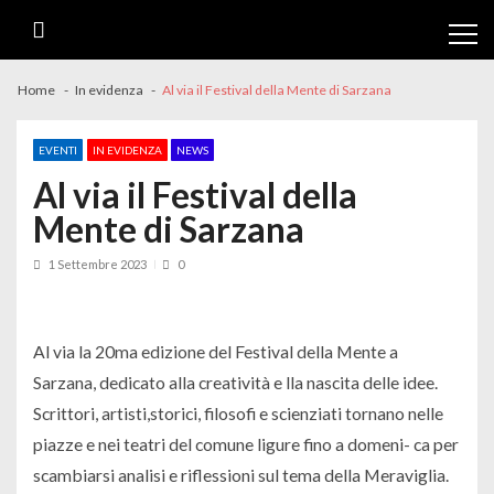
Skip
Skip
to
to
navigation
content
Home
In evidenza
Al via il Festival della Mente di Sarzana
EVENTI
IN EVIDENZA
NEWS
Al via il Festival della
Mente di Sarzana
1 Settembre 2023
0
Al via la 20ma edizione del Festival della Mente a
Sarzana, dedicato alla creatività e lla nascita delle idee.
Scrittori, artisti,storici, filosofi e scienziati tornano nelle
piazze e nei teatri del comune ligure fino a domeni- ca per
scambiarsi analisi e riflessioni sul tema della Meraviglia.