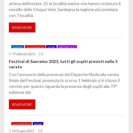
attesa dell’estate. 21 le località marine che hanno ottenuto il
vessillo delle Cinque Vele. Sardegna la regione più premiata
con 7 località.
READ MORE
EVENTI
IN EVIDENZA
NEWS
SPETTACOLO
7 Febbraio 2023
0
Festival di Sanremo 2023, tutti gli ospiti previsti nelle 5
serate
Con l'annuncio della presenza dei Depeche Mode alla serata
finale del Festival, avvenuta lo scorso 1 febbraio si è chiuso il
cerchio per quanto riguarda la presenza degli ospiti alla 73°
edizione del
READ MORE
IN EVIDENZA
NEWS
14 Giugno 2023
0