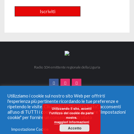
Radio 104 emittente regionale della Liguria
Utilizziamo i cookie sul nostro sito Web per offrirti
l'esperienza più pertinente ricordando le tue preferenze e
ripetendo le visite. Cliccando su "Accetta tutto", acconsenti
© 2024 Radio 104. Tutti i diritti riservati. Vietata la duplicazione
Utilizzando il sito, accetti
all'uso di TUTTI i cookie. Tuttavia, puoi visitare "Impostazioni
anche parziale.
l'utilizzo dei cookie da parte
Radio Monferrato Srl - P.IVA 00956220057 La società ha
cookie" per fornire un consenso controllato
nostra.
maggiori informazioni
ricevuto aiuti di Stato e aiuti de Minimis, soggetti all’obbligo di
pubblicazione nel Registro nazionale degli aiuti di Stato di cui
Accetto
Impostazione Cookie
Accetta tutto
all’articolo 52 L.234/2012 che qui si intendono integralmente