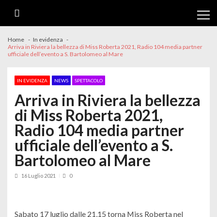
Skip
Skip
to
to
navigation
content
Home
In evidenza
Arriva in Riviera la bellezza di Miss Roberta 2021, Radio 104 media partner
ufficiale dell’evento a S. Bartolomeo al Mare
IN EVIDENZA
NEWS
SPETTACOLO
Arriva in Riviera la bellezza
di Miss Roberta 2021,
Radio 104 media partner
ufficiale dell’evento a S.
Bartolomeo al Mare
16 Luglio 2021
0
Sabato 17 luglio dalle 21,15 torna Miss Roberta nel