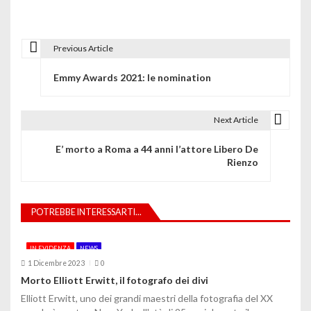
Previous Article
N
Emmy Awards 2021: le nomination
a
v
Next Article
i
E’ morto a Roma a 44 anni l’attore Libero De
g
Rienzo
a
z
POTREBBE INTERESSARTI...
i
IN EVIDENZA
NEWS
o
1 Dicembre 2023
0
Morto Elliott Erwitt, il fotografo dei divi
n
Elliott Erwitt, uno dei grandi maestri della fotografia del XX
e