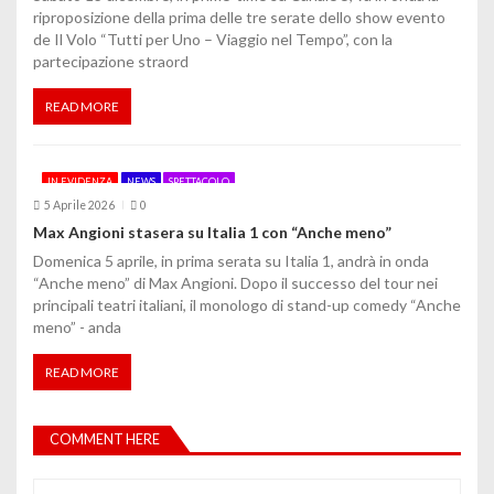
riproposizione della prima delle tre serate dello show evento
de Il Volo “Tutti per Uno – Viaggio nel Tempo”, con la
partecipazione straord
READ MORE
IN EVIDENZA
NEWS
SPETTACOLO
5 Aprile 2026
0
Max Angioni stasera su Italia 1 con “Anche meno”
Domenica 5 aprile, in prima serata su Italia 1, andrà in onda
“Anche meno” di Max Angioni. Dopo il successo del tour nei
principali teatri italiani, il monologo di stand-up comedy “Anche
meno” - anda
READ MORE
COMMENT HERE