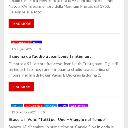
secolo è morto a New York all'età di 95 anni durante il sonno.
Nato a PArigi era membro della Magnum Photos dal 1953.
a
Celebri le sue foto
r
READ MORE
t
i
IN EVIDENZA
NEWS
c
17 Giugno 2022
0
Il cinema dà l’addio a Jean Louis Trintignant
o
E' morto a 91 l'attore francese Jean Louis Trintignant. Figlio di
un industriale, negli anni cinquanta studiò teatro prima di
l
imporsi nel film di Roger Vadim E Dio creò la donna (1
i
READ MORE
EVENTI
IN EVIDENZA
MUSICA
NEWS
SPETTACOLO
13 Dicembre 2025
0
Stasera Il Volo: “Tutti per Uno – Viaggio nel Tempo”
Sabato 13 dicembre, in prime-time su Canale 5, va in onda la