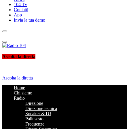
104 Tv
Contatti
App
Invia la tua demo
Radio 104
Like It !
Ascolta la diretta
Ascolta la diretta
Home
Chi siamo
Radio
Direzione
Direzione tecnica
Speaker & DJ
Palinsesto
Frequenze