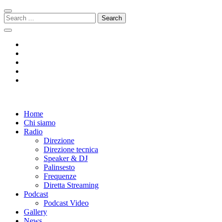
Skip
Skip
to
to
Search
navigation
content
for:
Radio 104
Like It !
Home
Chi siamo
Radio
Direzione
Direzione tecnica
Speaker & DJ
Palinsesto
Frequenze
Diretta Streaming
Podcast
Podcast Video
Gallery
News