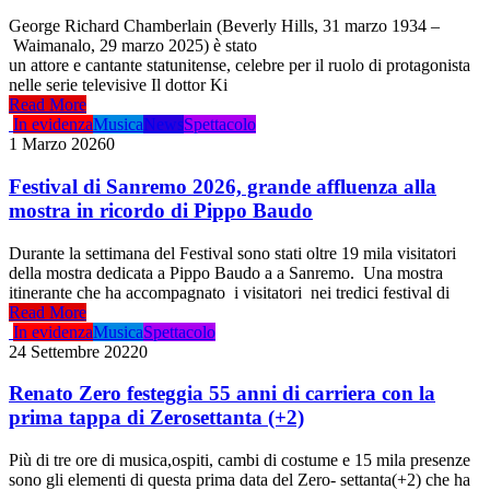
George Richard Chamberlain (Beverly Hills, 31 marzo 1934 –
Waimanalo, 29 marzo 2025) è stato
un attore e cantante statunitense, celebre per il ruolo di protagonista
nelle serie televisive Il dottor Ki
Read More
In evidenza
Musica
News
Spettacolo
1 Marzo 2026
0
Festival di Sanremo 2026, grande affluenza alla
mostra in ricordo di Pippo Baudo
Durante la settimana del Festival sono stati oltre 19 mila visitatori
della mostra dedicata a Pippo Baudo a a Sanremo. Una mostra
itinerante che ha accompagnato i visitatori nei tredici festival di
Read More
In evidenza
Musica
Spettacolo
24 Settembre 2022
0
Renato Zero festeggia 55 anni di carriera con la
prima tappa di Zerosettanta (+2)
Più di tre ore di musica,ospiti, cambi di costume e 15 mila presenze
sono gli elementi di questa prima data del Zero- settanta(+2) che ha