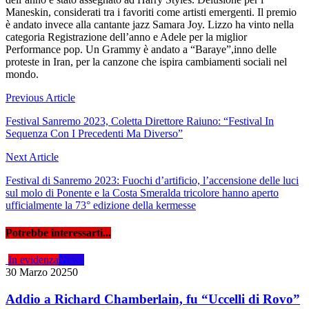
Maneskin, considerati tra i favoriti come artisti emergenti. Il premio
è andato invece alla cantante jazz Samara Joy. Lizzo ha vinto nella
categoria Registrazione dell’anno e Adele per la miglior
Performance pop. Un Grammy è andato a “Baraye”,inno delle
proteste in Iran, per la canzone che ispira cambiamenti sociali nel
mondo.
Navigazione
Previous Article
articoli
Festival Sanremo 2023, Coletta Direttore Raiuno: “Festival In
Sequenza Con I Precedenti Ma Diverso”
Next Article
Festival di Sanremo 2023: Fuochi d’artificio, l’accensione delle luci
sul molo di Ponente e la Costa Smeralda tricolore hanno aperto
ufficialmente la 73° edizione della kermesse
Potrebbe interessarti...
In evidenza
News
30 Marzo 2025
0
Addio a Richard Chamberlain, fu “Uccelli di Rovo”