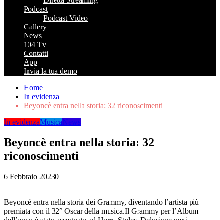
Diretta Streaming
Podcast
Podcast Video
Gallery
News
104 Tv
Contatti
App
Invia la tua demo
Home
In evidenza
Beyoncè entra nella storia: 32 riconoscimenti
In evidenza
Musica
News
Beyoncè entra nella storia: 32
riconoscimenti
6 Febbraio 2023
0
Beyoncé entra nella storia dei Grammy, diventando l’artista più
premiata con il 32° Oscar della musica.Il Grammy per l’Album
dell’anno è stato assegnato ad Harry Styles. Delusione per i