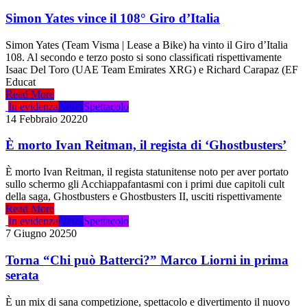
Simon Yates vince il 108° Giro d’Italia
Simon Yates (Team Visma | Lease a Bike) ha vinto il Giro d’Italia
108. Al secondo e terzo posto si sono classificati rispettivamente
Isaac Del Toro (UAE Team Emirates XRG) e Richard Carapaz (EF
Educat
Read More
In evidenza
News
Spettacolo
14 Febbraio 2022
0
È morto Ivan Reitman, il regista di ‘Ghostbusters’
È morto Ivan Reitman, il regista statunitense noto per aver portato
sullo schermo gli Acchiappafantasmi con i primi due capitoli cult
della saga, Ghostbusters e Ghostbusters II, usciti rispettivamente
Read More
In evidenza
News
Spettacolo
7 Giugno 2025
0
Torna “Chi può Batterci?” Marco Liorni in prima
serata
È un mix di sana competizione, spettacolo e divertimento il nuovo