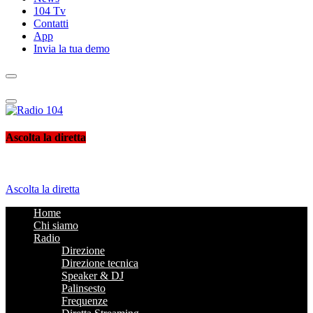
104 Tv
Contatti
App
Invia la tua demo
Radio 104
Like It !
Ascolta la diretta
Ascolta la diretta
Home
Chi siamo
Radio
Direzione
Direzione tecnica
Speaker & DJ
Palinsesto
Frequenze