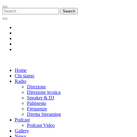
Skip
Skip
to
to
Search
navigation
content
for:
Radio 104
Like It !
Home
Chi siamo
Radio
Direzione
Direzione tecnica
Speaker & DJ
Palinsesto
Frequenze
Diretta Streaming
Podcast
Podcast Video
Gallery
News