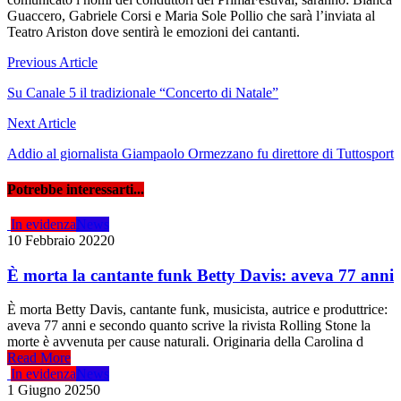
Guaccero, Gabriele Corsi e Maria Sole Pollio che sarà l’inviata al
Teatro Ariston dove sentirà le emozioni dei cantanti.
Navigazione
Previous Article
articoli
Su Canale 5 il tradizionale “Concerto di Natale”
Next Article
Addio al giornalista Giampaolo Ormezzano fu direttore di Tuttosport
Potrebbe interessarti...
In evidenza
News
10 Febbraio 2022
0
È morta la cantante funk Betty Davis: aveva 77 anni
È morta Betty Davis, cantante funk, musicista, autrice e produttrice:
aveva 77 anni e secondo quanto scrive la rivista Rolling Stone la
morte è avvenuta per cause naturali. Originaria della Carolina d
Read More
In evidenza
News
1 Giugno 2025
0