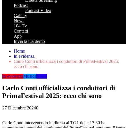
Diretta Streaming
Podcast
Podcast Video
Gallery
News
104 Tv
Contatti
App
Invia la tua demo
Home
In evidenza
Carlo Conti ufficializza i conduttori di PrimaFestival 2025:
ecco chi sono
In evidenza
Musica
News
Carlo Conti ufficializza i conduttori di
PrimaFestival 2025: ecco chi sono
27 Dicembre 2024
0
Carlo Conti intervenendo in diretta al TG1 delle 13.30 ha
comunicato i nomi dei conduttori del PrimaFestival, saranno: Bianca