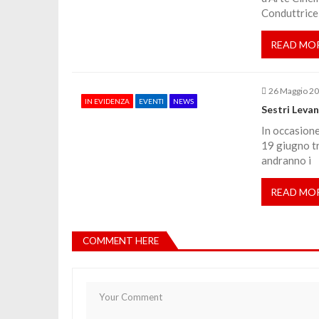
Conduttrice 
i
READ MO
c
o
26 Maggio 2
IN EVIDENZA
EVENTI
NEWS
Sestri Levan
l
In occasione 
19 giugno tr
andranno i
i
READ MO
COMMENT HERE