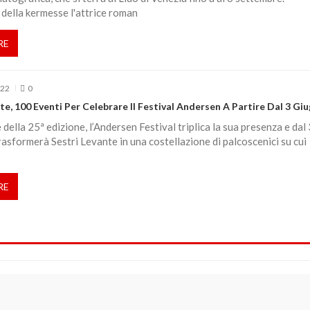
della kermesse l'attrice roman
RE
022
0
te, 100 Eventi Per Celebrare Il Festival Andersen A Partire Dal 3 Gi
della 25ª edizione, l’Andersen Festival triplica la sua presenza e dal 
asformerà Sestri Levante in una costellazione di palcoscenici su cui
RE