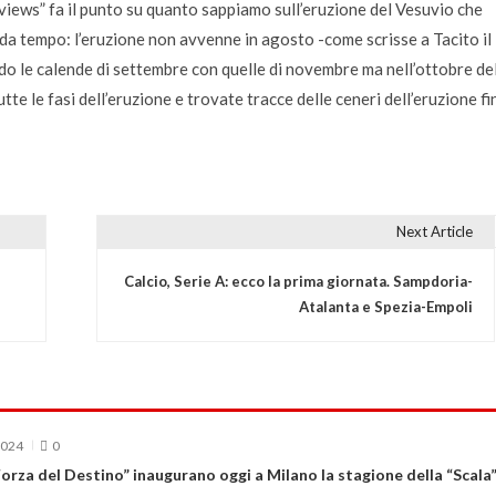
views” fa il punto su quanto sappiamo sull’eruzione del Vesuvio che
a tempo: l’eruzione non avvenne in agosto -come scrisse a Tacito il
o le calende di settembre con quelle di novembre ma nell’ottobre del
te le fasi dell’eruzione e trovate tracce delle ceneri dell’eruzione fi
Next Article
Calcio, Serie A: ecco la prima giornata. Sampdoria-
Atalanta e Spezia-Empoli
2024
0
Forza del Destino” inaugurano oggi a Milano la stagione della “Scala