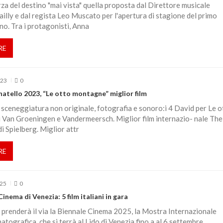
za del destino "mai vista" quella proposta dal Direttore musicale
illy e dal regista Leo Muscato per l'apertura di stagione del primo
ano. Tra i protagonisti, Anna
RE
023
0
atello 2023, “Le otto montagne” miglior film
, sceneggiatura non originale, fotografia e sonoro:i 4 David per Le o
 Van Groeningen e Vandermeersch. Miglior film internazio- nale The
i Spielberg. Miglior attr
RE
025
0
inema di Venezia: 5 film italiani in gara
 prenderà il via la Biennale Cinema 2025, la Mostra Internazionale
atografica, che si terrà al Lido di Venezia fino a al 6 settembre.