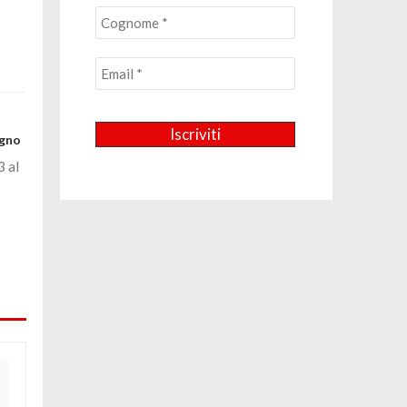
ugno
3 al