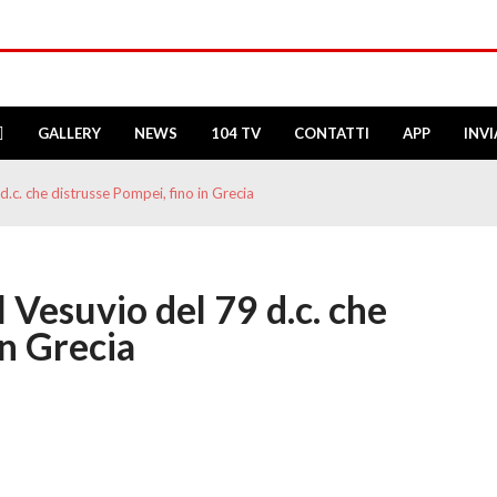
GALLERY
NEWS
104 TV
CONTATTI
APP
INV
d.c. che distrusse Pompei, fino in Grecia
l Vesuvio del 79 d.c. che
in Grecia