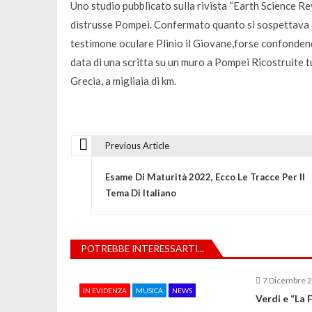
Uno studio pubblicato sulla rivista “Earth Science Re
distrusse Pompei. Confermato quanto si sospettava d
testimone oculare Plinio il Giovane,forse confondend
data di una scritta su un muro a Pompei Ricostruite tut
Grecia, a migliaia di km.
Previous Article
N
Esame Di Maturità 2022, Ecco Le Tracce Per Il
a
Tema Di Italiano
v
POTREBBE INTERESSARTI...
i
7 Dicembre 
IN EVIDENZA
MUSICA
NEWS
g
Verdi e “La 