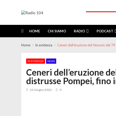
Skip
Skip
to
to
navigation
content
Radio 104
Like It !
HOME
CHI SIAMO
RADIO
PODCAST
Home
In evidenza
Ceneri dell’eruzione del Vesuvio del 79 
IN EVIDENZA
NEWS
Ceneri dell’eruzione de
distrusse Pompei, fino 
23 Giugno 2022
0