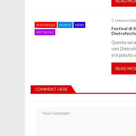
READ MO
c
o
1 Marzo 202
IN EVIDENZA
MUSICA
NEWS
Festival di
SPETTACOLO
Dietrofestiv
l
Questa sera
con Dietrofe
i
si è potuto 
READ MO
COMMENT HERE