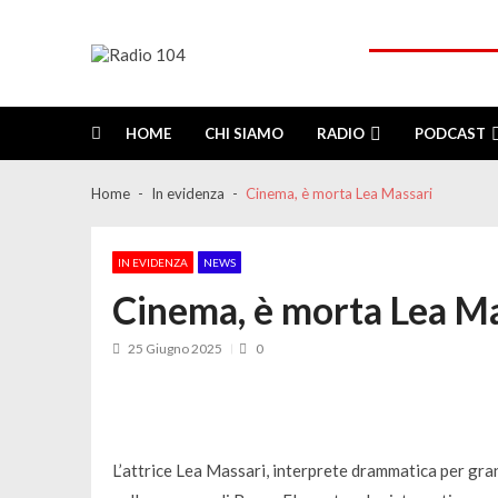
Skip
Skip
to
to
navigation
content
Radio 104
Like It !
HOME
CHI SIAMO
RADIO
PODCAST
Home
In evidenza
Cinema, è morta Lea Massari
IN EVIDENZA
NEWS
Cinema, è morta Lea Ma
25 Giugno 2025
0
L’attrice Lea Massari, interprete drammatica per gran