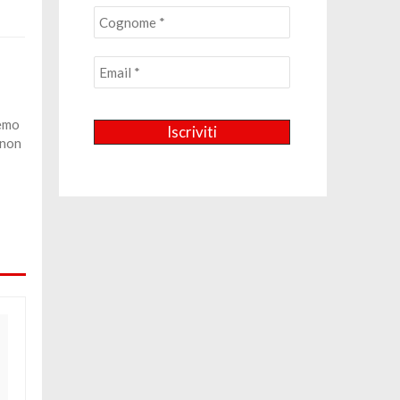
remo
 non