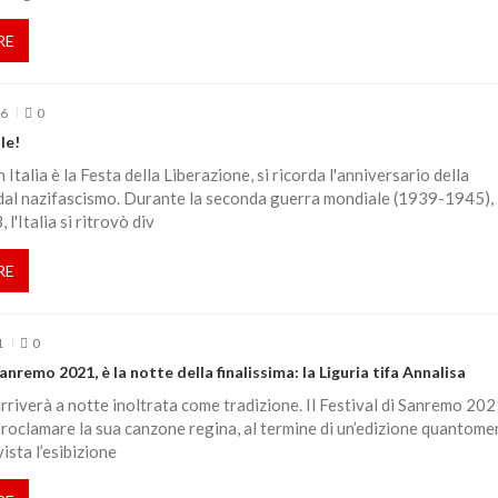
RE
26
0
le!
in Italia è la Festa della Liberazione, si ricorda l'anniversario della
 dal nazifascismo. Durante la seconda guerra mondiale (1939-1945),
 l'Italia si ritrovò div
RE
1
0
anremo 2021, è la notte della finalissima: la Liguria tifa Annalisa
arriverà a notte inoltrata come tradizione. Il Festival di Sanremo 202
roclamare la sua canzone regina, al termine di un’edizione quantom
ista l’esibizione