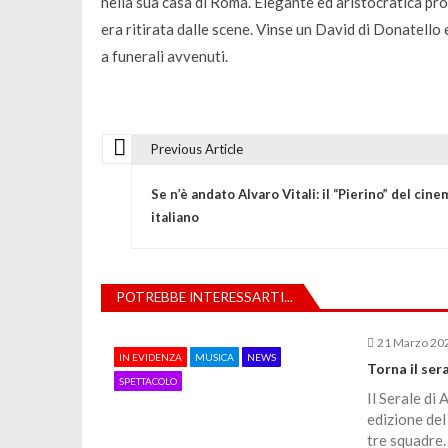
nella sua casa di Roma. Elegante ed aristocratica prot
era ritirata dalle scene. Vinse un David di Donatello
a funerali avvenuti.
Previous Article
N
Se n’è andato Alvaro Vitali: il “Pierino” del cine
a
italiano
v
POTREBBE INTERESSARTI...
i
21 Marzo 20
IN EVIDENZA
MUSICA
NEWS
g
Torna il sera
SPETTACOLO
Il Serale di
a
edizione del 
tre squadre. 