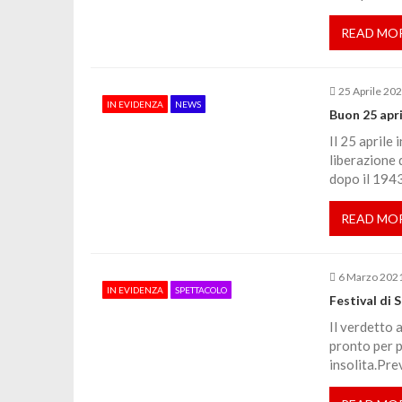
z
READ MO
i
25 Aprile 20
o
IN EVIDENZA
NEWS
Buon 25 apri
Il 25 aprile 
n
liberazione
dopo il 1943,
e
READ MO
a
6 Marzo 202
r
IN EVIDENZA
SPETTACOLO
Festival di S
Il verdetto 
t
pronto per p
insolita.Prev
i