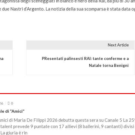
agonista degli sceneggiati in bianco e nero della Rai, da più di 30 an
 e due Nastri d’Argento. La notizia della sua scomparsa è stata data o
Next Article
ma
PResentati palinsesti RAI: tante conferme e a
Natale torna Benigni
26
0
le di “Amici”
 Amici di Maria De Filippi 2026 debutta questa sera su Canale 5 La 25
talent prevede 9 puntate con 17 allievi (8 ballerini, 9 cantanti) divisi 
La giuria è rin