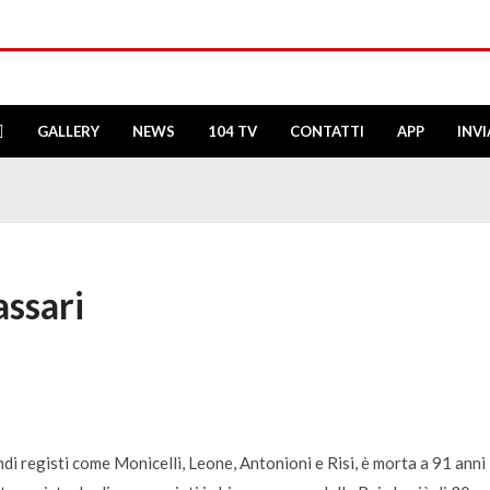
GALLERY
NEWS
104 TV
CONTATTI
APP
INV
ssari
di registi come Monicelli, Leone, Antonioni e Risi, è morta a 91 anni