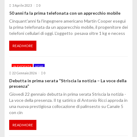
c
3 Aprile 2023
0
o
50 anni fa la prima telefonata con un apprecchio mobile
Cinquant'anni fa l'ingegnere americano Martin Cooper eseguì
l
la prima telefonata da un apparecchio mobile, il progenitore dei
i
telefoni cellulari di oggi. L'oggetto pesava oltre 1 kg e necess
READ MORE
IN EVIDENZA
NEWS
22 Gennaio 2026
0
Debutta in prima serata “Striscia la notizia – La voce della
presenza”
Giovedì 22 gennaio debutta in prima serata Striscia la notizia -
La voce della presenza. Il tg satirico di Antonio Ricci approda in
una nuova prestigiosa collocazione di palinsesto su Canale 5
con cin
READ MORE