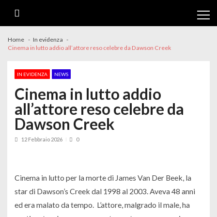
Skip
Skip
to
to
navigation
content
Home
In evidenza
Cinema in lutto addio all’attore reso celebre da Dawson Creek
IN EVIDENZA
NEWS
Cinema in lutto addio
all’attore reso celebre da
Dawson Creek
12 Febbraio 2026
0
Cinema in lutto per la morte di James Van Der Beek, la
star di Dawson’s Creek dal 1998 al 2003. Aveva 48 anni
ed era malato da tempo. L’attore, malgrado il male, ha