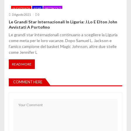
IN EVIDENZA
NEWS
SPETTACOLO
3 Agosto 2021
0
Le Grandi Star Internazionali In Liguria: J.Lo E Elton John
Avvistati A Portofino
Le grandi star internazionali continuano a scegliere la Liguria
come meta per le loro vacanze. Dopo Samuel L. Jackson e
l’amico campione del basket Magic Johnson, altre due stelle
come Jennifer L
READ MORE
COMMENT HERE