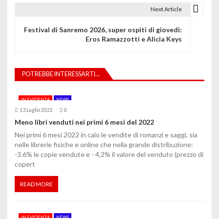
i
Next Article
g
Festival di Sanremo 2026, super ospiti di giovedì:
Eros Ramazzotti e Alicia Keys
a
z
POTREBBE INTERESSARTI...
i
o
IN EVIDENZA
NEWS
13 Luglio 2022
0
n
Meno libri venduti nei primi 6 mesi del 2022
e
Nei primi 6 mesi 2022 in calo le vendite di romanzi e saggi, sia
nelle librerie fisiche e online che nella grande distribuzione:
a
-3.6% le copie vendute e - 4,2% il valore del venduto (prezzo di
copert
r
t
READ MORE
i
IN EVIDENZA
NEWS