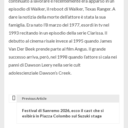
continuato a lavorare e recentemente era apparso in un
episodio di Walker, il reboot di Walker, Texas Ranger. A
dare la notizia della morte dell’attore è stata la sua
famiglia. Era nato l’8 marzo del 1977, esordì in tv nel
1993 recitando in un episodio della serie
Clarissa
. Il
debutto al cinema risale invece al 1995 quando James
Van Der Beek prende parte al film
Angus
. Il grande
successo arriva, però, nel 1998 quando l’attore si cala nei
panni di Dawson Leery nella serie cult
adolescienziale
Dawson’s Creek.
Previous Article
N
Festival di Sanremo 2026, ecco il cast che si
a
esibirà in Piazza Colombo sul Suzuki stage
v