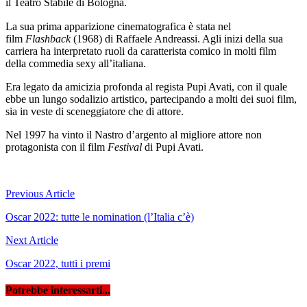
il Teatro Stabile di Bologna.
La sua prima apparizione cinematografica è stata nel
film
Flashback
(1968) di Raffaele Andreassi. Agli inizi della sua
carriera ha interpretato ruoli da caratterista comico in molti film
della commedia sexy all’italiana.
Era legato da amicizia profonda al regista Pupi Avati, con il quale
ebbe un lungo sodalizio artistico, partecipando a molti dei suoi film,
sia in veste di sceneggiatore che di attore.
Nel 1997 ha vinto il Nastro d’argento al migliore attore non
protagonista con il film
Festival
di Pupi Avati.
Navigazione
Previous Article
articoli
Oscar 2022: tutte le nomination (l’Italia c’è)
Next Article
Oscar 2022, tutti i premi
Potrebbe interessarti...