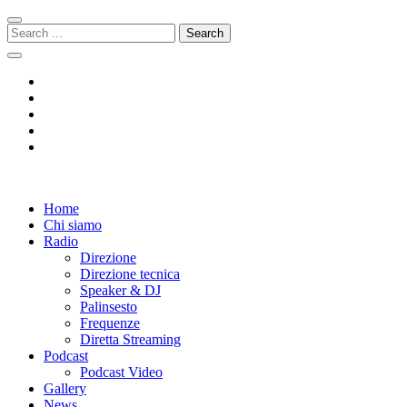
Skip
Skip
to
to
Search
navigation
content
for:
Radio 104
Like It !
Home
Chi siamo
Radio
Direzione
Direzione tecnica
Speaker & DJ
Palinsesto
Frequenze
Diretta Streaming
Podcast
Podcast Video
Gallery
News