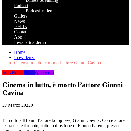
Diretta Streaming
Podcast
Podcast Video
Gallery
News
104 Tv
Contatti
App
Invia la tua demo
Home
In evidenza
Cinema in lutto, è morto l’attore Gianni Cavina
In evidenza
News
Spettacolo
Cinema in lutto, è morto l’attore Gianni
Cavina
27 Marzo 2022
0
E’ morto a 81 anni l’attore bolognese, Gianni Cavina. Come attore
teatrale si è formato, sotto la direzione di Franco Parenti, presso