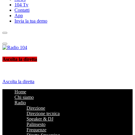
104 Tv
Contatti
App
Invia la tua demo
Radio 104
Like It !
Ascolta la diretta
Ascolta la diretta
Home
Chi siamo
Radio
Direzione
Direzione tecnica
Speaker & DJ
Palinsesto
Frequenze