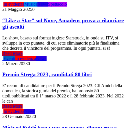
In evidenza
Musica
News
Spettacolo
21 Maggio 2025
0
“Like a Star” sul Nove, Amadeus prova a rilanciare
gli ascolti
Lo show, basato sul format inglese Starstruck, in onda su ITV, si
sviluppa in otto puntate, di cui sette eliminatorie più la finalissima
che decreta il vincitore del programma. In ogni puntata, si sf
Read More
Eventi
In evidenza
News
2 Marzo 2023
0
Premio Strega 2023, candidati 80 libri
E' record di candidature per il Premio Strega 2023. Gli Amici della
domenica, la storica giuria del premio, ha proposto 80
titoli,pubblicati tra il 1° marzo 2022 e il 28 febbraio 2023. Nel 2022
le can
Read More
In evidenza
News
28 Gennaio 2022
0
Michael Bublé torna con un nuovo album: esce a