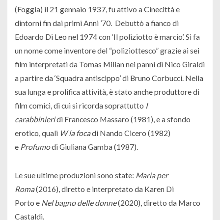
(Foggia) il 21 gennaio 1937, fu attivo a Cinecittà e
dintorni fin dai primi Anni ’70. Debuttò a fianco di
Edoardo Di Leo nel 1974 con ‘Il poliziotto è marcio’. Si fa
un nome come inventore del “poliziottesco” grazie ai sei
film interpretati da Tomas Milian nei panni di Nico Giraldi
a partire da ‘Squadra antiscippo’ di Bruno Corbucci. Nella
sua lunga e prolifica attività, è stato anche produttore di
film comici, di cui si ricorda soprattutto
I
carabbinieri
di Francesco Massaro (1981), e a sfondo
erotico, quali
W la foca
di Nando Cicero (1982)
e
Profumo
di Giuliana Gamba (1987).
Le sue ultime produzioni sono state:
Maria per
Roma
(2016), diretto e interpretato da Karen Di
Porto e
Nel bagno delle donne
(2020), diretto da Marco
Castaldi.