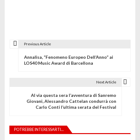
Previous Article
N
Annalisa, “Fenomeno Europeo Dell’Anno” ai
a
LOS40 Music Award di Barcellona
v
i
Next Article
g
Al via questa sera l’avventura di Sanremo
Giovani, Alessandro Cattelan condurrà con
a
Carlo Conti l’ultima serata del Festival
z
i
POTREBBE INTERESSARTI...
o