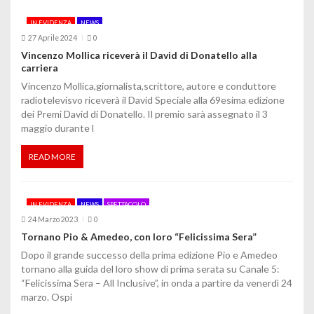
IN EVIDENZA
NEWS
27 Aprile 2024
0
Vincenzo Mollica riceverà il David di Donatello alla
carriera
Vincenzo Mollica,giornalista,scrittore, autore e conduttore
radiotelevisvo riceverà il David Speciale alla 69esima edizione
dei Premi David di Donatello. Il premio sarà assegnato il 3
maggio durante l
READ MORE
IN EVIDENZA
NEWS
SPETTACOLO
24 Marzo 2023
0
Tornano Pio & Amedeo, con loro “Felicissima Sera”
Dopo il grande successo della prima edizione Pio e Amedeo
tornano alla guida del loro show di prima serata su Canale 5:
“Felicissima Sera – All Inclusive”, in onda a partire da venerdì 24
marzo. Ospi