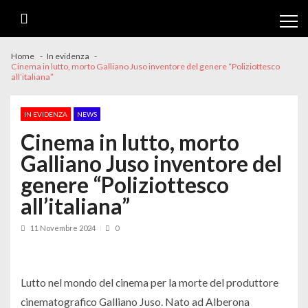
Skip
Skip
to
to
navigation
content
Home
In evidenza
Cinema in lutto, morto Galliano Juso inventore del genere “Poliziottesco
all’italiana”
IN EVIDENZA
NEWS
Cinema in lutto, morto
Galliano Juso inventore del
genere “Poliziottesco
all’italiana”
11 Novembre 2024
0
Lutto nel mondo del cinema per la morte del produttore
cinematografico Galliano Juso. Nato ad Alberona