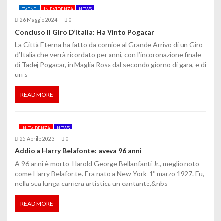
EVENTI
IN EVIDENZA
NEWS
n
26 Maggio 2024
0
e
Concluso Il Giro D’Italia: Ha Vinto Pogacar
La Città Eterna ha fatto da cornice al Grande Arrivo di un Giro
a
d’Italia che verrà ricordato per anni, con l’incoronazione finale
di Tadej Pogacar, in Maglia Rosa dal secondo giorno di gara, e di
r
un s
t
READ MORE
i
c
IN EVIDENZA
NEWS
o
25 Aprile 2023
0
Addio a Harry Belafonte: aveva 96 anni
l
A 96 anni è morto Harold George Bellanfanti Jr., meglio noto
come Harry Belafonte. Era nato a New York, 1º marzo 1927. Fu,
i
nella sua lunga carriera artistica un cantante,&nbs
READ MORE