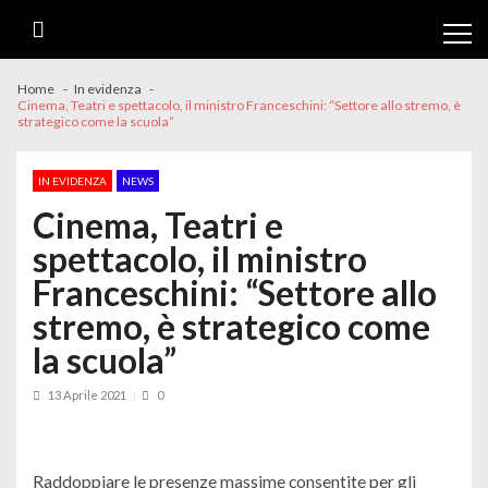
Skip
Skip
to
to
navigation
content
Home
In evidenza
Cinema, Teatri e spettacolo, il ministro Franceschini: “Settore allo stremo, è
strategico come la scuola”
IN EVIDENZA
NEWS
Cinema, Teatri e
spettacolo, il ministro
Franceschini: “Settore allo
stremo, è strategico come
la scuola”
13 Aprile 2021
0
Raddoppiare le presenze massime consentite per gli