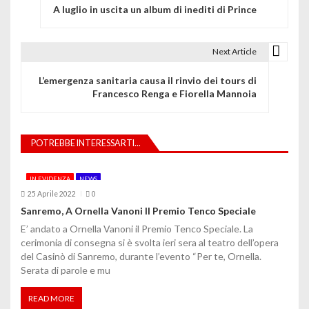
A luglio in uscita un album di inediti di Prince
a
v
Next Article
i
L’emergenza sanitaria causa il rinvio dei tours di
g
Francesco Renga e Fiorella Mannoia
a
z
POTREBBE INTERESSARTI...
i
IN EVIDENZA
NEWS
o
25 Aprile 2022
0
Sanremo, A Ornella Vanoni Il Premio Tenco Speciale
n
E’ andato a Ornella Vanoni il Premio Tenco Speciale. La
e
cerimonia di consegna si è svolta ieri sera al teatro dell’opera
del Casinò di Sanremo, durante l’evento “Per te, Ornella.
a
Serata di parole e mu
r
READ MORE