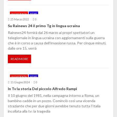
t
i
IN EVIDENZA
NEWS
c
25 Marzo 2022
0
Su Rainews 24 il primo Tg in lingua ucraina
o
Rainews24 fornirà dal 26 marzo ai propri spettatori un
telegiornale in lingua ucraina con aggiornamenti sulla guerra
l
che è in corso a causa dell'invasione russa. Per cinque minuti,
i
dalle ore 15, verrà
READ MORE
IN EVIDENZA
NEWS
11 Giugno 2024
0
In Tv la storia Del piccolo Alfredo Rampi
Il 10 giugno del 1981, nella campagna intorno a Roma, un
bambino cadde in un pozzo. Cominciò così una vicenda
straziante che per due giorni avrebbe tenuto tutta l’Italia
incollata alla tv: la tragedia