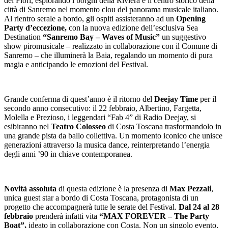
dei Fiori, esplorando i borghi della Riviera e il centro storico della
città di Sanremo nel momento clou del panorama musicale italiano.
Al rientro serale a bordo, gli ospiti assisteranno ad un
Opening
Party d’eccezione,
con la nuova edizione dell’esclusiva Sea
Destination
“Sanremo Bay – Waves of Music”
un suggestivo
show piromusicale – realizzato in collaborazione con il Comune di
Sanremo – che illuminerà la Baia, regalando un momento di pura
magia e anticipando le emozioni del Festival.
Grande conferma di quest’anno è il ritorno del
Deejay Time
per il
secondo anno consecutivo: il 22 febbraio, Albertino, Fargetta,
Molella e Prezioso, i leggendari “Fab 4” di Radio Deejay, si
esibiranno nel
Teatro Colosseo
di Costa Toscana trasformandolo in
una grande pista da ballo collettiva. Un momento iconico che unisce
generazioni attraverso la musica dance, reinterpretando l’energia
degli anni ’90 in chiave contemporanea.
Novità assoluta
di questa edizione è la presenza di
Max Pezzali
,
unica guest star a bordo di Costa Toscana, protagonista di un
progetto che accompagnerà tutte le serate del Festival.
Dal 24 al 28
febbraio
prenderà infatti vita
“MAX FOREVER – The Party
Boat”,
ideato in collaborazione con Costa. Non un singolo evento,