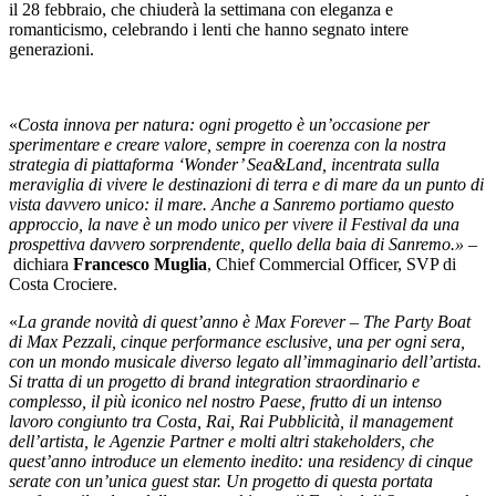
il 28 febbraio, che chiuderà la settimana con eleganza e
romanticismo, celebrando i lenti che hanno segnato intere
generazioni.
«
Costa innova per natura: ogni progetto è un’occasione per
sperimentare e creare valore, sempre in coerenza con la nostra
strategia di piattaforma ‘Wonder’ Sea&Land, incentrata sulla
meraviglia di vivere le destinazioni di terra e di mare da un punto di
vista davvero unico: il mare. Anche a Sanremo portiamo questo
approccio, la nave è un modo unico per vivere il Festival da una
prospettiva davvero sorprendente, quello della baia di Sanremo.» –
dichiara
Francesco Muglia
, Chief Commercial Officer, SVP di
Costa Crociere.
«
La grande novità di quest’anno è Max Forever – The Party Boat
di Max Pezzali, cinque performance esclusive, una per ogni sera,
con un mondo musicale diverso legato all’immaginario dell’artista.
Si tratta di un progetto di brand integration straordinario e
complesso, il più iconico nel nostro Paese, frutto di un intenso
lavoro congiunto tra Costa,
Rai, Rai Pubblicità, il management
dell’artista, le Agenzie Partner e molti altri stakeholders, che
quest’anno introduce un elemento inedito: una residency di cinque
serate con un’unica guest star. Un progetto di questa portata