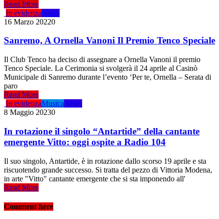
Read More
In evidenza
News
16 Marzo 2022
0
Sanremo, A Ornella Vanoni Il Premio Tenco Speciale
Il Club Tenco ha deciso di assegnare a Ornella Vanoni il premio
Tenco Speciale. La Cerimonia si svolgerà il 24 aprile al Casinò
Municipale di Sanremo durante l’evento ‘Per te, Ornella – Serata di
paro
Read More
In evidenza
Musica
News
8 Maggio 2023
0
In rotazione il singolo “Antartide” della cantante
emergente Vitto: oggi ospite a Radio 104
Il suo singolo, Antartide, è in rotazione dallo scorso 19 aprile e sta
riscuotendo grande successo. Si tratta del pezzo di Vittoria Modena,
in arte "Vitto" cantante emergente che si sta imponendo all'
Read More
Comment here