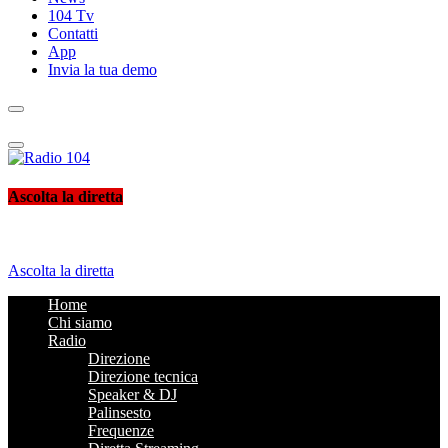
104 Tv
Contatti
App
Invia la tua demo
Radio 104
Like It !
Ascolta la diretta
Ascolta la diretta
Home
Chi siamo
Radio
Direzione
Direzione tecnica
Speaker & DJ
Palinsesto
Frequenze