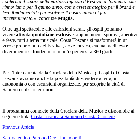
conferma il valore della partnership con il Festival di Sanremo, che
rinnoviamo per il quinto anno, come asset strategico per il brand e
leva fondamentale per evolvere il nostro modo di fare
intrattenimento.»,
conclude
Muglia
.
Oltre agli spettacoli e alle esibizioni serali, gli ospiti potranno
vivere
attività quotidiane esclusive
: appuntamenti sportivi, aperitivi
e feste, tutti a tema musicale. Costa Toscana si trasformerà in un
vero e proprio hub del Festival, dove musica, cucina, wellness e
divertimento si fonderanno in un’esperienza a 360 gradi.
Per l’intera durata della Crociera della Musica, gli ospiti di Costa
Toscana avranno anche la possibilità di scendere a terra, in
autonomia o con escursioni organizzate, per scoprire la città di
Sanremo e il suo territorio.
Il programma completo della Crociera della Musica è disponibile al
seguente link:
Costa Toscana a Sanremo | Costa Crociere
Navigazione
Previous Article
articoli
San Valentino Patrono Degli Innamorati