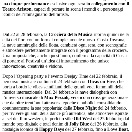
ma
cinque performance
esclusive ogni sera
in collegamento con il
Teatro Ariston,
capaci di portare in scena i mondi e i personaggi
iconici dell’immaginario dell’artista.
Dal 22 al 28 febbraio, la
Crociera della Musica
ritorna quindi nella
città dei fiori con un format completamente nuovo. Costa Toscana,
la nave ammiraglia della flotta, cambierà ogni sera, con scenografie
e atmosfere perfettamente integrate con il programma della crociera.
Una proposta che, anche quest’anno, conferma la capacità di Costa
di portare al Festival un’idea di intrattenimento che unisce
innovazione, creatività e visione.
Dopo l’Opening party e l’evento Deejay Time del 22 febbraio, il
percorso musicale continua il 23 febbraio con
Divas on Fire
, che
porta a bordo le vibes scintillanti delle grandi voci femminili della
musica internazionale. Dal 24 febbraio la nave dialogherà con
l’universo musicale di
Max Pezzali,
vera icona cross‑generazionale
che da oltre trent’anni attraversa epoche e pubblici consolidando
continuamente la sua popolarità: dalla
Disco Night
del 24 febbraio,
per rivivere gli anni della dance più autentica, alle atmosfere ispirate
ai set dei film western, in perfetto stile
Old West
del 25 febbraio; dal
mondo pop digitale e total denim di
Jolly Blue
del 26 febbraio, alla
nostalgia iconica di
Happy Days
del 27 febbraio, fino a
Love Boat
,