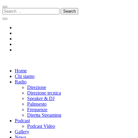
Skip
Skip
to
to
Search
navigation
content
for:
Radio 104
Like It !
Home
Chi siamo
Radio
Direzione
Direzione tecnica
Speaker & DJ
Palinsesto
Frequenze
Diretta Streaming
Podcast
Podcast Video
Gallery
News