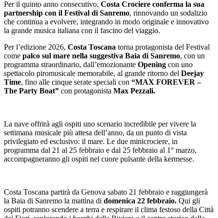
Per il quinto anno consecutivo,
Costa Crociere conferma la sua
partnership con il Festival di Sanremo
, rinnovando un sodalizio
che continua a evolvere, integrando in modo originale e innovativo
la grande musica italiana con il fascino del viaggio.
Per l’edizione 2026,
Costa Toscana
torna protagonista del Festival
come
palco sul mare
nella suggestiva Baia di Sanremo
, con un
programma straordinario, dall’emozionante
Opening
con uno
spettacolo piromusicale memorabile, al grande ritorno del
Deejay
Time
, fino alle cinque serate speciali con
“MAX FOREVER –
The Party Boat”
con protagonista
Max Pezzali.
La nave offrirà agli ospiti uno scenario incredibile per vivere la
settimana musicale più attesa dell’anno, da un punto di vista
privilegiato ed esclusivo: il mare. Le due minicrociere, in
programma dal 21 al 25 febbraio e dal 25 febbraio al 1° marzo,
accompagneranno gli ospiti nel cuore pulsante della kermesse.
Costa Toscana partirà da Genova sabato 21 febbraio e raggiungerà
la Baia di Sanremo la mattina di
domenica 22 febbraio.
Qui gli
ospiti potranno scendere a terra e respirare il clima festoso della Città