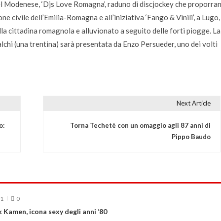
nel Modenese, ‘Djs Love Romagna’, raduno di discjockey che proporra
ne civile dell’Emilia-Romagna e all’iniziativa ‘Fango & Vinili’, a Lugo,
lla cittadina romagnola e alluvionato a seguito delle forti piogge. La
alchi (una trentina) sarà presentata da Enzo Persueder, uno dei volti
Next Article
o:
Torna Techetè con un omaggio agli 87 anni di
Pippo Baudo
21
0
 Kamen, icona sexy degli anni ’80