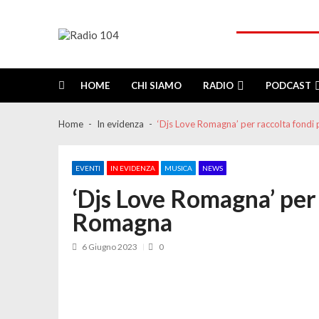
Skip
Skip
to
to
navigation
content
Radio 104
Like It !
HOME
CHI SIAMO
RADIO
PODCAST
Home
In evidenza
‘Djs Love Romagna’ per raccolta fondi
EVENTI
IN EVIDENZA
MUSICA
NEWS
‘Djs Love Romagna’ per 
Romagna
6 Giugno 2023
0