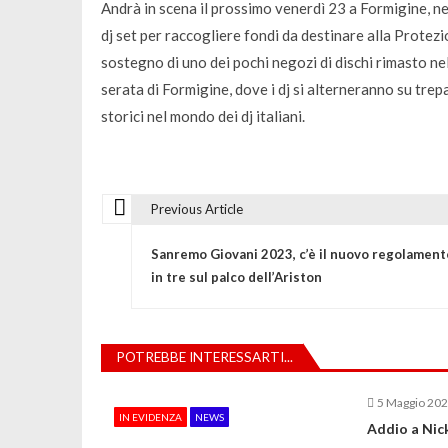
Andrà in scena il prossimo venerdì 23 a Formigine, 
dj set per raccogliere fondi da destinare alla Protezio
sostegno di uno dei pochi negozi di dischi rimasto ne
serata di Formigine, dove i dj si alterneranno su trep
storici nel mondo dei dj italiani.
Previous Article
N
Sanremo Giovani 2023, c’è il nuovo regolament
a
in tre sul palco dell’Ariston
v
POTREBBE INTERESSARTI...
i
5 Maggio 20
IN EVIDENZA
NEWS
g
Addio a Nick