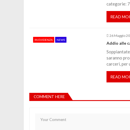
categorie: 7
i
READ MO
c
26 Maggio 2
o
IN EVIDENZA
NEWS
Addio alle c
l
Soppiantate 
saranno pro
carceri, per 
i
READ MO
COMMENT HERE