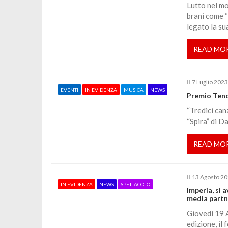
Lutto nel mo
a
brani come “
legato la su
z
READ MO
i
7 Luglio 202
o
EVENTI
IN EVIDENZA
MUSICA
NEWS
Premio Tenco
“Tredici can
n
“Spira” di Da
e
READ MO
a
13 Agosto 2
IN EVIDENZA
NEWS
SPETTACOLO
Imperia, si a
r
media partn
Giovedì 19 A
t
edizione, il 