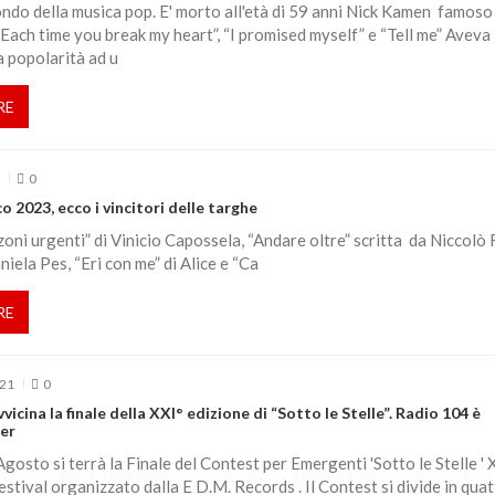
ndo della musica pop. E' morto all'età di 59 anni Nick Kamen famoso
Each time you break my heart”, “I promised myself” e “Tell me” Aveva
a popolarità ad u
RE
3
0
 2023, ecco i vincitori delle targhe
zoni urgenti” di Vinicio Capossela, “Andare oltre” scritta da Niccolò 
niela Pes, “Eri con me” di Alice e “Ca
RE
021
0
vvicina la finale della XXI° edizione di “Sotto le Stelle”. Radio 104 è
er
gosto si terrà la Finale del Contest per Emergenti 'Sotto le Stelle ' 
festival organizzato dalla E D.M. Records . Il Contest si divide in qua