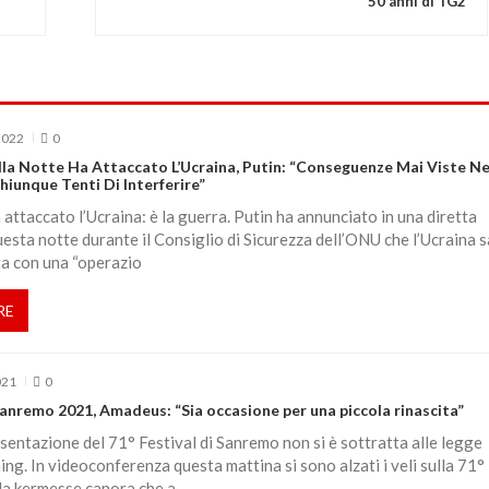
50 anni di TG2
2022
0
lla Notte Ha Attaccato L’Ucraina, Putin: “Conseguenze Mai Viste Ne
hiunque Tenti Di Interferire”
 attaccato l’Ucraina: è la guerra. Putin ha annunciato in una diretta
uesta notte durante il Consiglio di Sicurezza dell’ONU che l’Ucraina 
ta con una “operazio
RE
021
0
Sanremo 2021, Amadeus: “Sia occasione per una piccola rinascita”
sentazione del 71° Festival di Sanremo non si è sottratta alle legge
ing. In videoconferenza questa mattina si sono alzati i veli sulla 71°
la kermesse canora che a