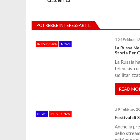
Ciao, Enrica
a
v
POTREBBE INTERESSARTI...
i
24 Febbraio 
IN EVIDENZA
NEWS
La Russa Ne
Storia Per C
g
La Russia ha
televisiva q
a
smilitarizza
z
READ MO
i
9 Febbraio 2
NEWS
IN EVIDENZA
o
Festival di 
Anche la pre
n
dello stream
edizione del