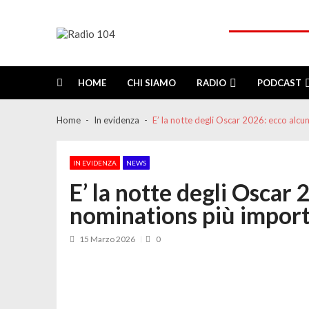
Skip
Skip
to
to
navigation
content
Radio 104
Like It !
HOME
CHI SIAMO
RADIO
PODCAST
Home
In evidenza
E’ la notte degli Oscar 2026: ecco alcu
IN EVIDENZA
NEWS
E’ la notte degli Oscar 
nominations più import
15 Marzo 2026
0