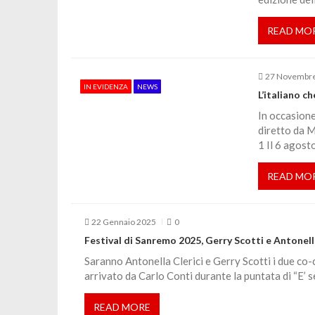
e
READ MO
a
27 Novembr
r
IN EVIDENZA
NEWS
L’italiano 
In occasion
t
diretto da M
1 Il 6 agost
i
READ MO
c
22 Gennaio 2025
0
o
Festival di Sanremo 2025, Gerry Scotti e Antonell
Saranno Antonella Clerici e Gerry Scotti i due co-
l
arrivato da Carlo Conti durante la puntata di “E’ 
i
READ MORE