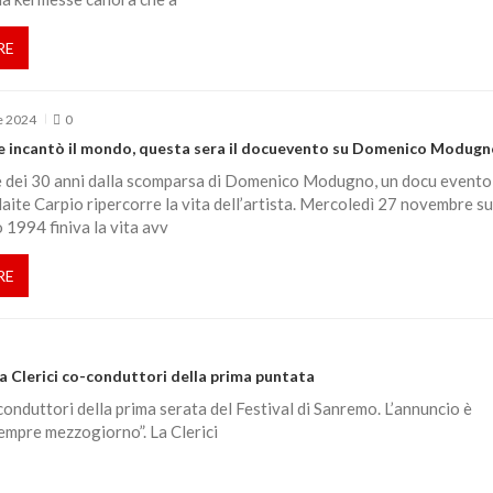
RE
e 2024
0
che incantò il mondo, questa sera il docuevento su Domenico Modugn
e dei 30 anni dalla scomparsa di Domenico Modugno, un docu evento
aite Carpio ripercorre la vita dell’artista. Mercoledì 27 novembre su
o 1994 finiva la vita avv
RE
a Clerici co-conduttori della prima puntata
conduttori della prima serata del Festival di Sanremo. L’annuncio è
sempre mezzogiorno”. La Clerici