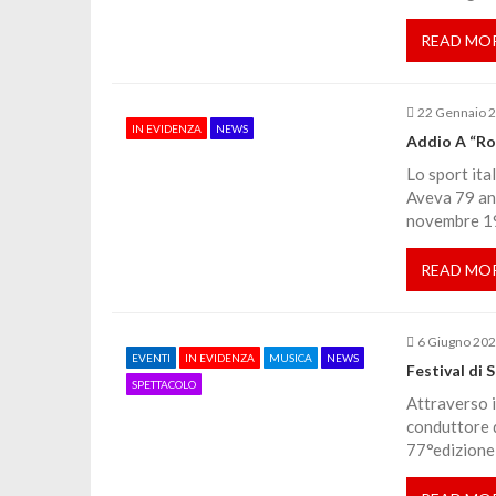
z
READ MO
i
22 Gennaio 
o
IN EVIDENZA
NEWS
Addio A “Ro
Lo sport ita
n
Aveva 79 ann
novembre 19
e
READ MO
a
6 Giugno 20
r
EVENTI
IN EVIDENZA
MUSICA
NEWS
Festival di 
SPETTACOLO
Attraverso i
t
conduttore d
77°edizione 
i