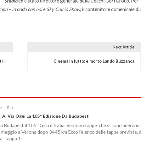
 – Stadio
ed è stato direttore generale della Cecchi Gori Group. Per
mpo – in onda con noi
e
Sky Calcio Show
, il contenitore domenicale di
Next Article
tri
Cinema in lutto: è morto Lando Buzzanca
22
0
a, Al Via Oggi La 105° Edizione Da Budapest
da Budapest il 105° Giro d’Italia. Ventuno tappe che si concluderanno
maggio a Verona dopo 3445 km Ecco l’elenco delle tappe previste, di
ia. Tappa 1: