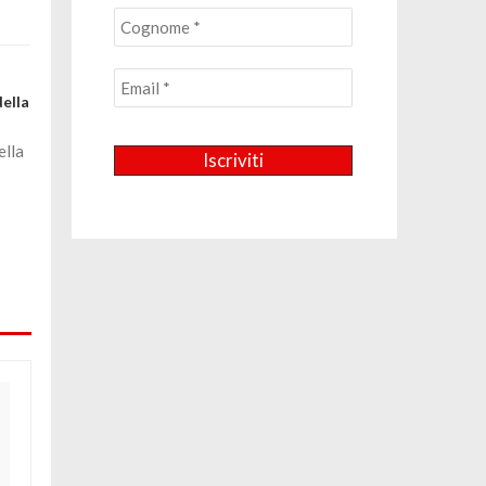
della
ella