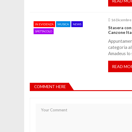
READ MO
c
o
16 Dicembre
IN EVIDENZA
MUSICA
NEWS
Stasera con 
SPETTACOLO
Canzone Ita
l
Appuntament
categoria al
i
Amadeus lo 
READ MO
COMMENT HERE