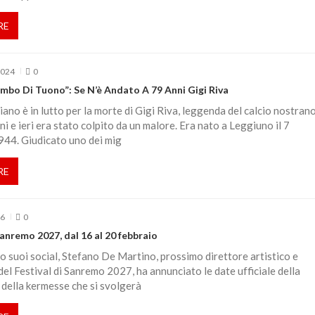
RE
2024
0
mbo Di Tuono”: Se N’è Andato A 79 Anni Gigi Riva
liano è in lutto per la morte di Gigi Riva, leggenda del calcio nostrano
i e ieri era stato colpito da un malore. Era nato a Leggiuno il 7
44. Giudicato uno dei mig
RE
26
0
Sanremo 2027, dal 16 al 20 febbraio
o suoi social, Stefano De Martino, prossimo direttore artistico e
el Festival di Sanremo 2027, ha annunciato le date ufficiale della
della kermesse che si svolgerà