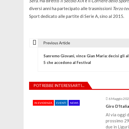
Sera
. Ha diretto
Il Secolo XIX
e il
Corriere dello Sport
diversi anni ha partecipato alle trasmissioni
Terzo te
Sport dedicato alle partite di Serie A, sino al 2015.
Previous Article
N
Sanremo Giovani, vince Gian Maria: decisi gli al
a
5 che accedono al Festival
v
POTREBBE INTERESSARTI...
i
6 Maggio 20
IN EVIDENZA
EVENTI
NEWS
g
Giro D’Itali
Al via oggi 
a
prossimo 29 
due in Ligur