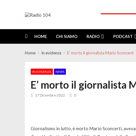
Skip
Skip
to
to
navigation
content
Radio 104
Like It !
HOME
CHI SIAMO
RADIO
PODCAST
Home
In evidenza
E’ morto il giornalista Mario Sconcerti
IN EVIDENZA
NEWS
E’ morto il giornalista 
17 Dicembre 2022
0
Giornalismo in lutto, è morto Mario Sconcerti, aveva