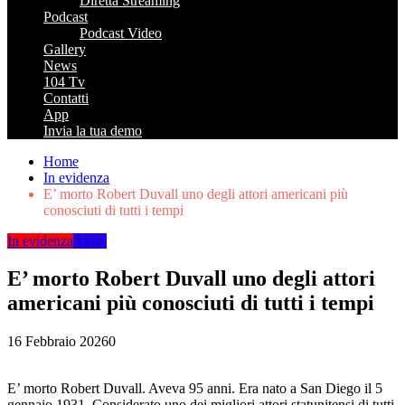
Diretta Streaming
Podcast
Podcast Video
Gallery
News
104 Tv
Contatti
App
Invia la tua demo
Home
In evidenza
E’ morto Robert Duvall uno degli attori americani più
conosciuti di tutti i tempi
In evidenza
News
E’ morto Robert Duvall uno degli attori
americani più conosciuti di tutti i tempi
16 Febbraio 2026
0
E’ morto Robert Duvall. Aveva 95 anni. Era nato a San Diego il 5
gennaio 1931. Considerato uno dei migliori attori statunitensi di tutti