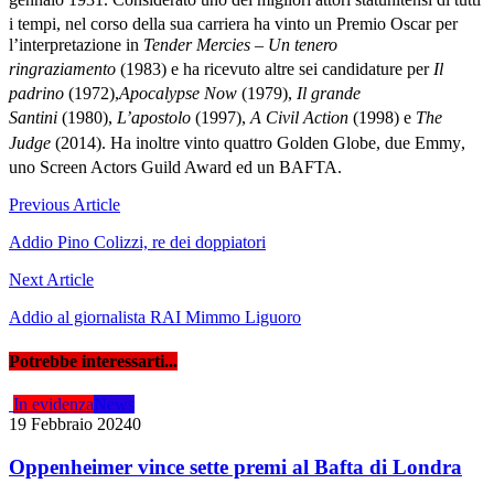
i tempi,
nel corso della sua carriera ha vinto un Premio Oscar per
l’interpretazione in
Tender Mercies – Un tenero
ringraziamento
(1983)
e ha ricevuto altre sei candidature per
Il
padrino
(1972),
Apocalypse Now
(1979),
Il grande
Santini
(1980),
L’apostolo
(1997),
A Civil Action
(1998)
e
The
Judge
(2014).
Ha inoltre vinto quattro Golden Globe
, due Emmy
,
uno Screen Actors Guild Award
ed un BAFTA.
Navigazione
Previous Article
articoli
Addio Pino Colizzi, re dei doppiatori
Next Article
Addio al giornalista RAI Mimmo Liguoro
Potrebbe interessarti...
In evidenza
News
19 Febbraio 2024
0
Oppenheimer vince sette premi al Bafta di Londra