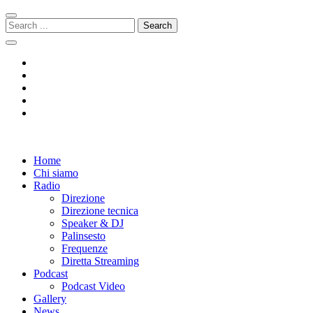
Skip
Skip
to
to
Search
navigation
content
for:
Radio 104
Like It !
Home
Chi siamo
Radio
Direzione
Direzione tecnica
Speaker & DJ
Palinsesto
Frequenze
Diretta Streaming
Podcast
Podcast Video
Gallery
News