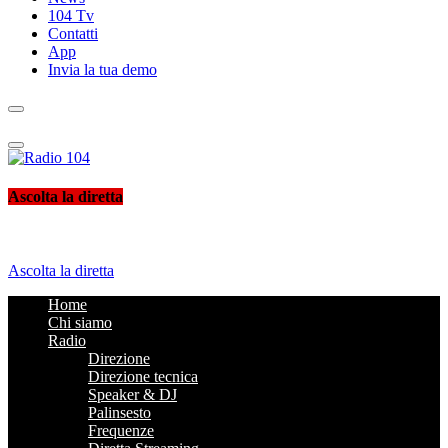
104 Tv
Contatti
App
Invia la tua demo
Radio 104
Like It !
Ascolta la diretta
Ascolta la diretta
Home
Chi siamo
Radio
Direzione
Direzione tecnica
Speaker & DJ
Palinsesto
Frequenze