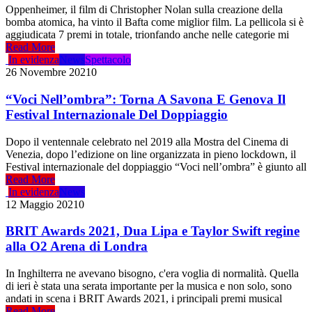
Oppenheimer, il film di Christopher Nolan sulla creazione della
bomba atomica, ha vinto il Bafta come miglior film. La pellicola si è
aggiudicata 7 premi in totale, trionfando anche nelle categorie mi
Read More
In evidenza
News
Spettacolo
26 Novembre 2021
0
“Voci Nell’ombra”: Torna A Savona E Genova Il
Festival Internazionale Del Doppiaggio
Dopo il ventennale celebrato nel 2019 alla Mostra del Cinema di
Venezia, dopo l’edizione on line organizzata in pieno lockdown, il
Festival internazionale del doppiaggio “Voci nell’ombra” è giunto all
Read More
In evidenza
News
12 Maggio 2021
0
BRIT Awards 2021, Dua Lipa e Taylor Swift regine
alla O2 Arena di Londra
In Inghilterra ne avevano bisogno, c'era voglia di normalità. Quella
di ieri è stata una serata importante per la musica e non solo, sono
andati in scena i BRIT Awards 2021, i principali premi musical
Read More