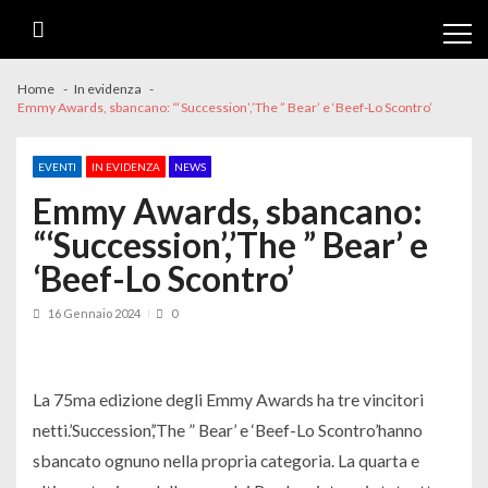
Skip
Skip
to
to
navigation
content
Home
In evidenza
Emmy Awards, sbancano: “‘Succession’,’The ” Bear’ e ‘Beef-Lo Scontro’
EVENTI
IN EVIDENZA
NEWS
Emmy Awards, sbancano:
“‘Succession’,’The ” Bear’ e
‘Beef-Lo Scontro’
16 Gennaio 2024
0
La 75ma edizione degli Emmy Awards ha tre vincitori
netti.’Succession’,’The ” Bear’ e ‘Beef-Lo Scontro’hanno
sbancato ognuno nella propria categoria. La quarta e