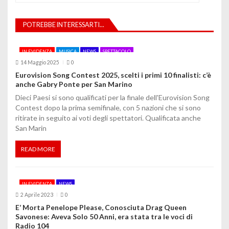
a
z
POTREBBE INTERESSARTI...
i
IN EVIDENZA
MUSICA
NEWS
SPETTACOLO
o
14 Maggio 2025
0
Eurovision Song Contest 2025, scelti i primi 10 finalisti: c’è
n
anche Gabry Ponte per San Marino
e
Dieci Paesi si sono qualificati per la finale dell'Eurovision Song
Contest dopo la prima semifinale, con 5 nazioni che si sono
a
ritirate in seguito ai voti degli spettatori. Qualificata anche
San Marin
r
t
READ MORE
i
IN EVIDENZA
NEWS
c
2 Aprile 2023
0
o
E’ Morta Penelope Please, Conosciuta Drag Queen
Savonese: Aveva Solo 50 Anni, era stata tra le voci di
l
Radio 104