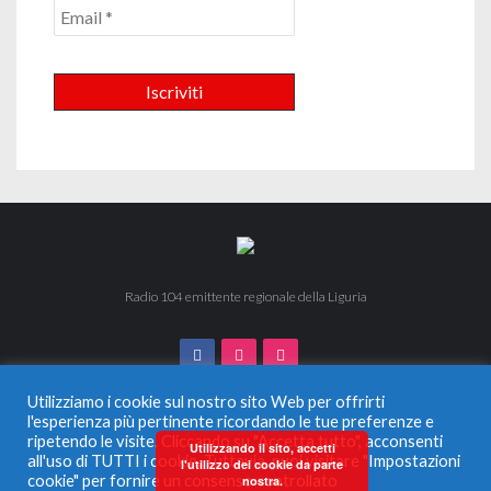
Radio 104 emittente regionale della Liguria
Utilizziamo i cookie sul nostro sito Web per offrirti
l'esperienza più pertinente ricordando le tue preferenze e
ripetendo le visite. Cliccando su "Accetta tutto", acconsenti
© 2024 Radio 104. Tutti i diritti riservati. Vietata la duplicazione
Utilizzando il sito, accetti
all'uso di TUTTI i cookie. Tuttavia, puoi visitare "Impostazioni
anche parziale.
l'utilizzo dei cookie da parte
Radio Monferrato Srl - P.IVA 00956220057 La società ha
cookie" per fornire un consenso controllato
nostra.