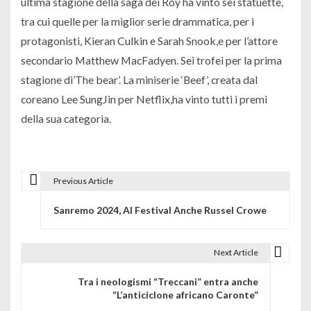
ultima stagione della saga dei Roy ha vinto sei statuette,
tra cui quelle per la miglior serie drammatica, per i
protagonisti, Kieran Culkin e Sarah Snook,e per l’attore
secondario Matthew MacFadyen. Sei trofei per la prima
stagione di’The bear’. La miniserie ‘Beef’, creata dal
coreano Lee SungJin per Netflix,ha vinto tutti i premi
della sua categoria.
Previous Article
N
Sanremo 2024, Al Festival Anche Russel Crowe
a
v
Next Article
i
Tra i neologismi “Treccani” entra anche
g
“L’anticiclone africano Caronte”