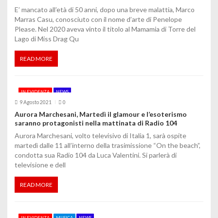
E’ mancato all’età di 50 anni, dopo una breve malattia, Marco
i
Marras Casu, conosciuto con il nome d’arte di Penelope
Please. Nel 2020 aveva vinto il titolo al Mamamia di Torre del
Lago di Miss Drag Qu
READ MORE
IN EVIDENZA
NEWS
9 Agosto 2021
0
Aurora Marchesani, Martedì il glamour e l’esoterismo
saranno protagonisti nella mattinata di Radio 104
Aurora Marchesani, volto televisivo di Italia 1, sarà ospite
martedì dalle 11 all’interno della trasimissione “On the beach”,
condotta sua Radio 104 da Luca Valentini. Si parlerà di
televisione e dell
READ MORE
IN EVIDENZA
MUSICA
NEWS