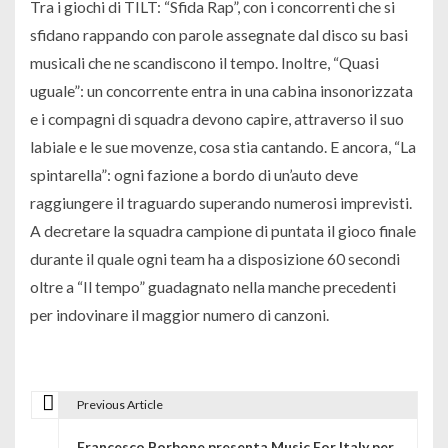
Tra i giochi di TILT: “Sfida Rap”, con i concorrenti che si
sfidano rappando con parole assegnate dal disco su basi
musicali che ne scandiscono il tempo. Inoltre, “Quasi
uguale”: un concorrente entra in una cabina insonorizzata
e i compagni di squadra devono capire, attraverso il suo
labiale e le sue movenze, cosa stia cantando. E ancora, “La
spintarella”: ogni fazione a bordo di un’auto deve
raggiungere il traguardo superando numerosi imprevisti.
A decretare la squadra campione di puntata il gioco finale
durante il quale ogni team ha a disposizione 60 secondi
oltre a “Il tempo” guadagnato nella manche precedenti
per indovinare il maggior numero di canzoni.
Previous Article
N
Francesco Borbone presenta Music For Italy per