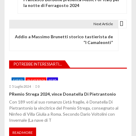
a
la notte di Ferragosto 2024
v
i
Next Article
g
Addio a Massimo Brunetti storico tastierista de
“I Camaleonti”
a
z
POTREBBE INTERESSARTI...
i
o
EVENTI
IN EVIDENZA
NEWS
5 Luglio 2024
0
n
PRemio Strega 2024, vince Donatella Di Pietrantonio
e
Con 189 voti al suo romanzo L'età fragile, è Donatella Di
Pietrantonio la vincitrice del Premio Strega, consegnato al
a
Ninfeo di Villa Giulia a Roma. Secondo Dario Voltolini con
Invernale (La nave di T
r
t
READ MORE