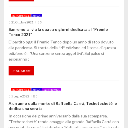
i
IN EVIDENZA
NEWS
c
21 Ottobre 2021
0
o
Sanremo, al via la quattro giorni dedicata al “Premio
Tenco 2021”
l
E’ partito oggi il Premio Tenco dopo un anno di stop dovuto
alla pandemia. Si tratta della 44° edizione ed il tema di questa
i
edizione è : “Una canzone senza aggettivi”. Sul palco si
esibiranno :
READ MORE
IN EVIDENZA
NEWS
SPETTACOLO
5 Luglio 2022
0
A un anno dalla morte di Raffaella Carrà, Techetechetè le
dedica una serata
In occasione del primo anniversario dalla sua scomparsa,
"Techetechetè" rende omaggio alla grande Raffaella Carrà con
una puntata speciale intitolata "Raffaella, amore mio", realizzata