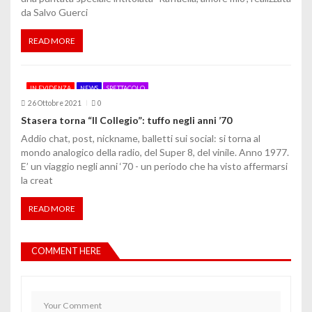
da Salvo Guerci
READ MORE
IN EVIDENZA
NEWS
SPETTACOLO
26 Ottobre 2021
0
Stasera torna “Il Collegio”: tuffo negli anni ’70
Addio chat, post, nickname, balletti sui social: si torna al
mondo analogico della radio, del Super 8, del vinile. Anno 1977.
E’ un viaggio negli anni ‘70 - un periodo che ha visto affermarsi
la creat
READ MORE
COMMENT HERE