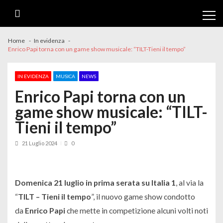
Skip
Skip
to
to
navigation
content
Home
In evidenza
Enrico Papi torna con un game show musicale: “TILT-Tieni il tempo”
IN EVIDENZA
MUSICA
NEWS
Enrico Papi torna con un
game show musicale: “TILT-
Tieni il tempo”
21 Luglio 2024
0
Domenica 21 luglio in prima serata su Italia 1
, al via la
“
TILT – Tieni il tempo
”, il nuovo game show condotto
da
Enrico Papi
che mette in competizione alcuni volti noti