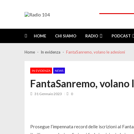
Skip
Skip
to
to
navigation
content
Radio 104
Like It !
HOME
CHI SIAMO
RADIO
PODCAST
Home
In evidenza
FantaSanremo, volano le adesioni
IN EVIDENZA
NEWS
FantaSanremo, volano l
31 Gennaio 2023
0
Prosegue l’impennata record delle iscrizioni al Fan