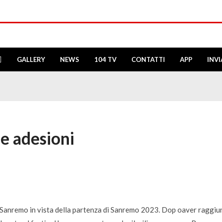
GALLERY
NEWS
104 TV
CONTATTI
APP
INV
e adesioni
taSanremo in vista della partenza di Sanremo 2023. Dop oaver raggiu