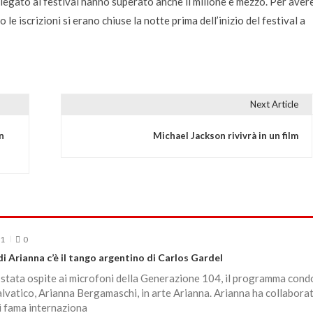
oco legato al festival hanno superato anche il milione e mezzo. Per aver
le iscrizioni si erano chiuse la notte prima dell’inizio del festival a
Next Article
n
Michael Jackson rivivrà in un film
21
0
di Arianna c’è il tango argentino di Carlos Gardel
stata ospite ai microfoni della Generazione 104, il programma cond
lvatico, Arianna Bergamaschi, in arte Arianna. Arianna ha collabora
di fama internaziona