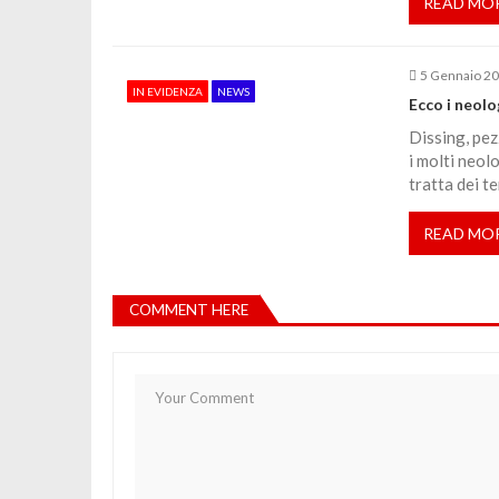
READ MO
c
o
5 Gennaio 2
IN EVIDENZA
NEWS
Ecco i neolo
l
Dissing, pez
i molti neolo
tratta dei te
i
READ MO
COMMENT HERE