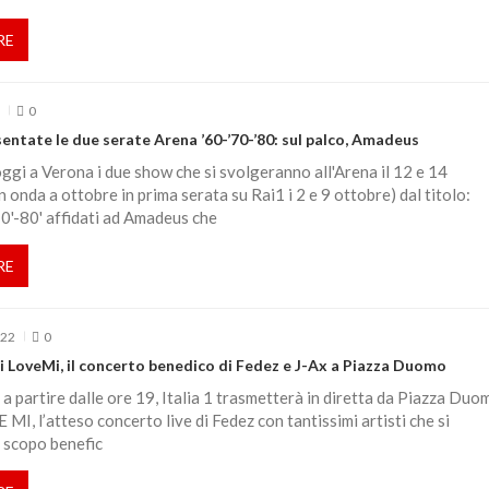
RE
1
0
entate le due serate Arena ’60-’70-’80: sul palco, Amadeus
ggi a Verona i due show che si svolgeranno all'Arena il 12 e 14
n onda a ottobre in prima serata su Rai1 i 2 e 9 ottobre) dal titolo:
0'-80' affidati ad Amadeus che
RE
022
0
 di LoveMi, il concerto benedico di Fedez e J-Ax a Piazza Duomo
a partire dalle ore 19, Italia 1 trasmetterà in diretta da Piazza Duo
MI, l’atteso concerto live di Fedez con tantissimi artisti che si
 scopo benefic