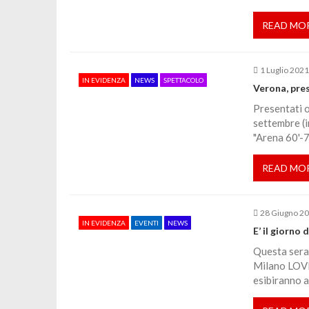
z
READ MO
i
1 Luglio 202
o
IN EVIDENZA
NEWS
SPETTACOLO
Verona, pres
Presentati o
n
settembre (i
"Arena 60'-7
e
READ MO
a
28 Giugno 2
r
IN EVIDENZA
EVENTI
NEWS
E’ il giorno
Questa sera 
t
Milano LOVE 
esibiranno a
i