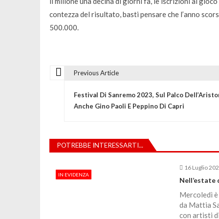
il milione una decina di giorni fa, le iscrizioni al gi
contezza del risultato, basti pensare che l’anno scorso 
500.000.
Previous Article
N
Festival Di Sanremo 2023, Sul Palco Dell’Aristo
a
Anche Gino Paoli E Peppino Di Capri
v
POTREBBE INTERESSARTI...
i
16 Luglio 20
IN EVIDENZA
g
Nell’estate 
Mercoledì è 
a
da Mattia Sa
con artisti 