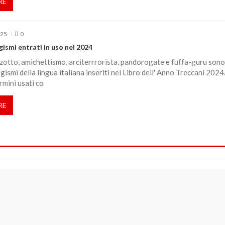
RE
025
0
gismi entrati in uso nel 2024
zotto, amichettismo, arciterrrorista, pandorogate e fuffa-guru sono
gismi della lingua italiana inseriti nel Libro dell' Anno Treccani 2024.
rmini usati co
RE