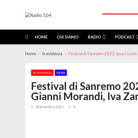
Skip
Skip
to
to
navigation
content
Radio 104
Like It !
HOME
CHI SIAMO
RADIO
PODCAST
Home
In evidenza
Festival di Sanremo 2022, ecco i nomi 
IN EVIDENZA
NEWS
Festival di Sanremo 202
Gianni Morandi, Iva Za
4 Dicembre 2021
0