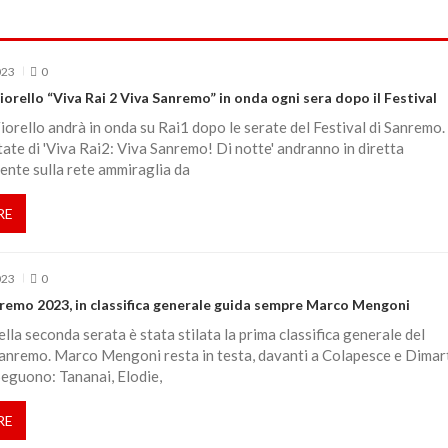
023
0
iorello “Viva Rai 2 Viva Sanremo” in onda ogni sera dopo il Festival
iorello andrà in onda su Rai1 dopo le serate del Festival di Sanremo.
ate di 'Viva Rai2: Viva Sanremo! Di notte' andranno in diretta
nte sulla rete ammiraglia da
RE
023
0
nremo 2023, in classifica generale guida sempre Marco Mengoni
ella seconda serata è stata stilata la prima classifica generale del
Sanremo. Marco Mengoni resta in testa, davanti a Colapesce e Dimar
eguono: Tananai, Elodie,
RE