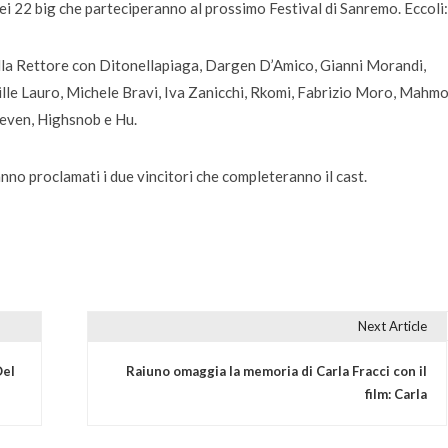
i 22 big che parteciperanno al prossimo Festival di Sanremo. Eccoli:
lla Rettore con Ditonellapiaga, Dargen D’Amico, Gianni Morandi,
ille Lauro, Michele Bravi, Iva Zanicchi, Rkomi, Fabrizio Moro, Mahm
7even, Highsnob e Hu.
no proclamati i due vincitori che completeranno il cast.
Next Article
Del
Raiuno omaggia la memoria di Carla Fracci con il
film: Carla