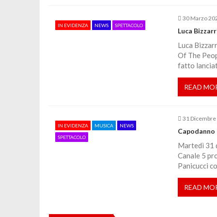
a
30 Marzo 20
r
IN EVIDENZA
NEWS
SPETTACOLO
Luca Bizzarr
Luca Bizzarr
t
Of The People
fatto lanciat
i
READ MO
c
o
31 Dicembre
IN EVIDENZA
MUSICA
NEWS
Capodanno i
SPETTACOLO
l
Martedì 31 d
Canale 5 pr
Panicucci co
i
READ MO