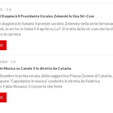
22
0
i Doppierà Il Presidente Ucraino Zelenski In Una Sit-Com
i doppierà in italiano il premier ucraino Zelensky nella serie Servava
, in arrivo in Italia il 4 aprile su La7. Si tratta della sit-com che ha d
o la carriera
RE
 2024
0
n Musica su Canale 5 in diretta da Catania
icembre in prima serata, dalla suggestiva Piazza Duomo di Catania,
opone “Capodanno in musica” condotto in diretta da Federica
n Fabio Rovazzi. Il concerto che feste
RE