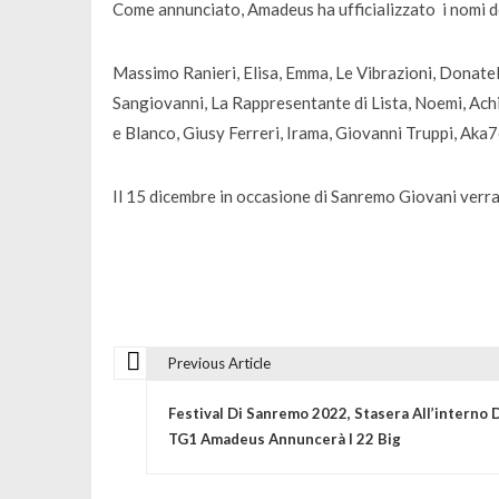
Come annunciato, Amadeus ha ufficializzato i nomi de
Massimo Ranieri, Elisa, Emma, Le Vibrazioni, Donate
Sangiovanni, La Rappresentante di Lista, Noemi, Ach
e Blanco, Giusy Ferreri, Irama, Giovanni Truppi, Aka
Il 15 dicembre in occasione di Sanremo Giovani verran
Previous Article
N
Festival Di Sanremo 2022, Stasera All’interno 
a
TG1 Amadeus Annuncerà I 22 Big