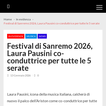
Skip
Skip
to
to
navigation
content
Home
In evidenza
Festival di Sanremo 2026, Laura Pausini co-conduttrice per tutte le 5 serate
IN EVIDENZA
MUSICA
NEWS
Festival di Sanremo 2026,
Laura Pausini co-
conduttrice per tutte le 5
serate
13 Gennaio 2026
0
Laura Pausini, icona della musica italiana, calcherà di
nuovo il palco dell’Ariston come co-conduttrice per tutte