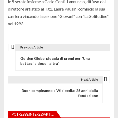
le 5 serate insieme a Carlo Conti. L’annuncio, diffuso dal
direttore artistico al Tg1. Laura Pausini cominciò la sua
carriera vincendo la sezione “Giovani” con “La Solitudine”
nel 1993.
Previous Article
N
Golden Globe, pioggia di premi per “Una
a
battaglia dopo l’altra”
v
i
Next Article
g
Buon compleanno a Wikipedia: 25 anni dalla
fondazione
a
z
POTREBBE INTERESSARTI...