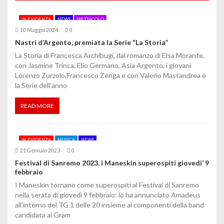
i
o
IN EVIDENZA
NEWS
SPETTACOLO
10 Maggio 2024
0
n
Nastri d’Argento, premiata la Serie “La Storia”
e
La Storia di Francesca Archibugi, dal romanzo di Elsa Morante,
con Jasmine Trinca, Elio Germano, Asia Argento, i giovani
a
Lorenzo Zurzolo,Francesco Zenga e con Valerio Mastandrea è
la Serie dell'anno
r
t
READ MORE
i
IN EVIDENZA
MUSICA
NEWS
c
21 Gennaio 2023
0
o
Festival di Sanremo 2023, i Maneskin superospiti giovedi’ 9
febbraio
l
I Maneskin tornano come superospiti al Festival di Sanremo
nella serata di giovedì 9 febbraio: lo ha annunciato Amadeus
i
all'interno del TG 1 delle 20 insieme ai componenti della band
candidata ai Gram