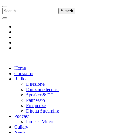
Skip
Skip
to
to
Search
navigation
content
for:
Radio 104
Like It !
Home
Chi siamo
Radio
Direzione
Direzione tecnica
Speaker & DJ
Palinsesto
Frequenze
Diretta Streaming
Podcast
Podcast Video
Gallery
News