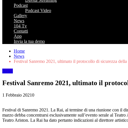
Diretta Streaming
Podcast
Podcast Video
Gallery
News
104 Tv
Contatti
App
Invia la tua demo
Home
News
Festival Sanremo 2021, ultimato il protocollo di sicurezza della
News
Festival Sanremo 2021, ultimato il protocol
1 Febbraio 2021
0
Festival di Sanremo 2021. La Rai, al termine di una riunione con il diret
marzo debba concentrarsi esclusivamente sull’evento serale al Teatro A
Teatro Ariston. La Rai ha dato pertanto indicazioni al direttore artist