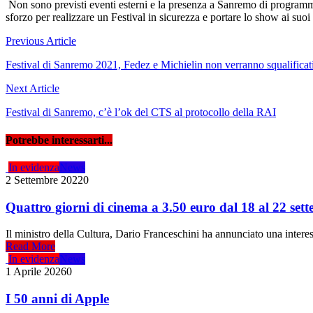
Non sono previsti eventi esterni e la presenza a Sanremo di programmi
sforzo per realizzare un Festival in sicurezza e portare lo show ai suoi
Navigazione
Previous Article
articoli
Festival di Sanremo 2021, Fedez e Michielin non verranno squalificat
Next Article
Festival di Sanremo, c’è l’ok del CTS al protocollo della RAI
Potrebbe interessarti...
In evidenza
News
2 Settembre 2022
0
Quattro giorni di cinema a 3.50 euro dal 18 al 22 set
Il ministro della Cultura, Dario Franceschini ha annunciato una interes
Read More
In evidenza
News
1 Aprile 2026
0
I 50 anni di Apple