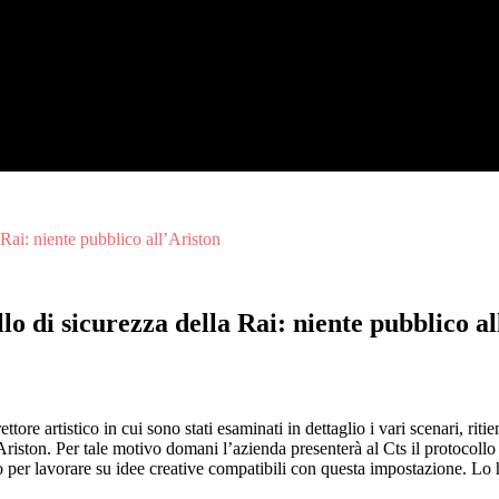
 Rai: niente pubblico all’Ariston
lo di sicurezza della Rai: niente pubblico al
tore artistico in cui sono stati esaminati in dettaglio i vari scenari, rit
riston. Per tale motivo domani l’azienda presenterà al Cts il protocollo
ico per lavorare su idee creative compatibili con questa impostazione. L