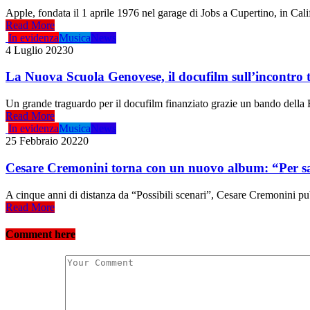
Apple, fondata il 1 aprile 1976 nel garage di Jobs a Cupertino, in Cal
Read More
In evidenza
Musica
News
4 Luglio 2023
0
La Nuova Scuola Genovese, il docufilm sull’incontro 
Un grande traguardo per il docufilm finanziato grazie un bando della R
Read More
In evidenza
Musica
News
25 Febbraio 2022
0
Cesare Cremonini torna con un nuovo album: “Per salv
A cinque anni di distanza da “Possibili scenari”, Cesare Cremonini pu
Read More
Comment here