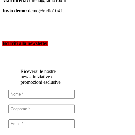
Mail diretta:
diretta@radio104.it
Invio demo:
demo@radio104.it
Iscriviti alla newsletter
Riceverai le nostre
news, iniziative e
promozioni esclusive