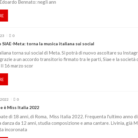
 Edoardo Bennato: negli ann
RE
023
0
o SIAE-Meta: torna la musica italiana sui social
aliana torna sui social di Meta. Si potrà di nuovo ascoltare su Instag
razie a un accordo transitorio firmato tra le parti, Siae e la società 
Il 16 marzo scor
RE
 2022
0
e è Miss Italia 2022
bate di 18 anni, di Roma, Miss Italia 2022. Frequenta l'ultimo anno di
ca danza da 12 anni, studia composizione e ama cantare. Livinia, già M
ta incoronata