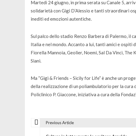
Martedì 24 giugno, in prima serata su Canale 5, arriva 
solidarietà con Gigi D’Alessio e tanti straordinari os
inediti ed emozioni autentiche.
Sul palco dello stadio Renzo Barbera di Palermo, il c
Italia e nel mondo. Accanto a lui, tanti amici e ospiti d
Fiorella Mannoia, Geolier, Noemi, Sal Da Vinci, The
Siani.
Ma “Gigi & Friends – Sicily for Life” è anche un pro
della realizzazione di un poliambulatorio per la cura 
Policlinico P. Giaccone, iniziativa a cura della Fon
Previous Article
N