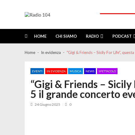
Skip
Skip
to
to
navigation
content
Radio 104
Like It !
HOME
CHI SIAMO
RADIO
PODCAST
Home
In evidenza
“Gigi & Friends – Sicily For Life”, ques
EVENTI
IN EVIDENZA
MUSICA
NEWS
SPETTACOLO
“Gigi & Friends – Sicily
5 il grande concerto e
24 Giugno 2025
0