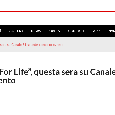
GALLERY
NEWS
104 TV
CONTATTI
APP
INV
ta sera su Canale 5 il grande concerto evento
 For Life”, questa sera su Canal
vento