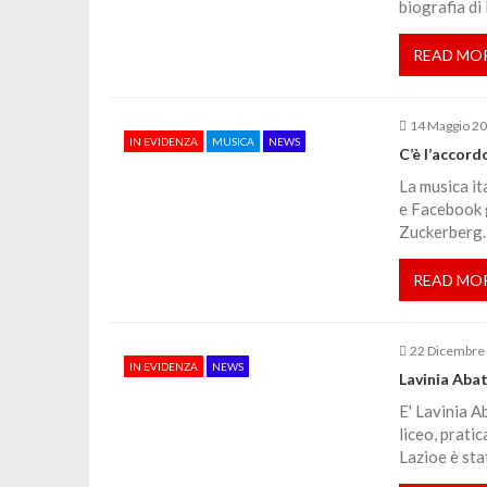
biografia di
e
READ MO
a
14 Maggio 2
r
IN EVIDENZA
MUSICA
NEWS
C’è l’accord
La musica it
t
e Facebook g
Zuckerberg. 
i
READ MO
c
o
22 Dicembre
IN EVIDENZA
NEWS
Lavinia Abat
l
E' Lavinia A
liceo, prati
Lazioe è sta
i