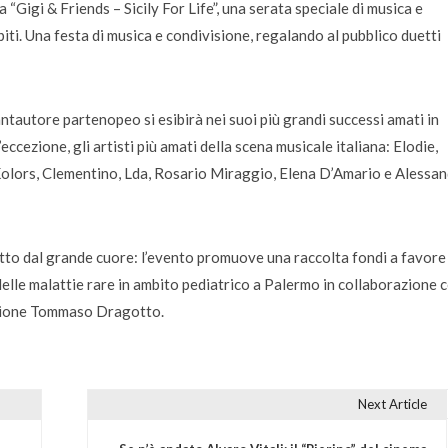
“Gigi & Friends – Sicily For Life”, una serata speciale di musica e
piti. Una festa di musica e condivisione, regalando al pubblico duetti
antautore partenopeo si esibirà nei suoi più grandi successi amati in
’eccezione, gli artisti più amati della scena musicale italiana: Elodie,
 Kolors, Clementino, Lda, Rosario Miraggio, Elena D’Amario e Alessa
getto dal grande cuore: l’evento promuove una raccolta fondi a favore
delle malattie rare in ambito pediatrico a Palermo in collaborazione c
dazione Tommaso Dragotto.
Next Article