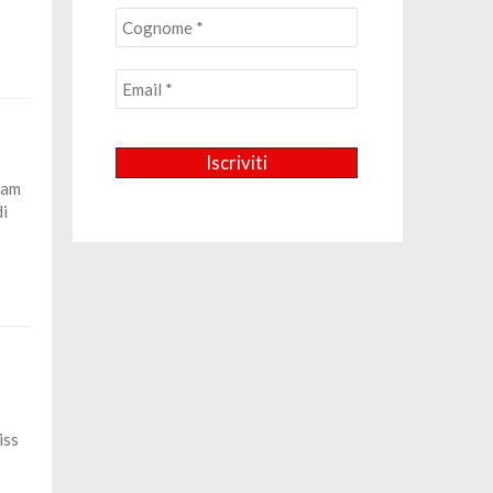
ram
di
iss