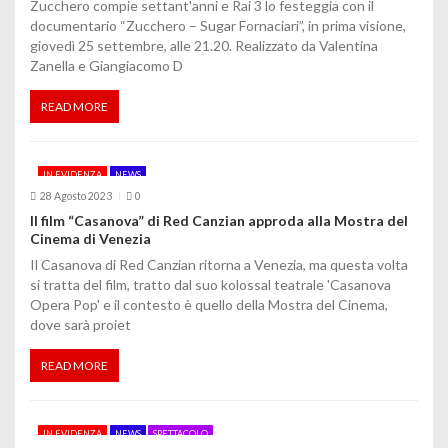
Zucchero compie settant'anni e Rai 3 lo festeggia con il
e
documentario “Zucchero – Sugar Fornaciari”, in prima visione,
giovedì 25 settembre, alle 21.20. Realizzato da Valentina
a
Zanella e Giangiacomo D
r
READ MORE
t
i
IN EVIDENZA
NEWS
28 Agosto 2023
0
c
Il film “Casanova” di Red Canzian approda alla Mostra del
o
Cinema di Venezia
Il Casanova di Red Canzian ritorna a Venezia, ma questa volta
l
si tratta del film, tratto dal suo kolossal teatrale 'Casanova
Opera Pop' e il contesto è quello della Mostra del Cinema,
i
dove sarà proiet
READ MORE
IN EVIDENZA
NEWS
SPETTACOLO