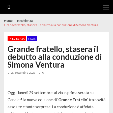
Skip
Skip
to
to
navigation
content
Home
In evidenza
Grande fratello, stasera il debutto alla conduzione di Simona Ventura
IN EVIDENZA
NEWS
Grande fratello, stasera il
debutto alla conduzione di
Simona Ventura
29 Settembre 2025
0
Oggi, lunedì 29 settembre, al via in prima serata su
Canale 5 la nuova edizione di ‘
Grande Fratello
‘ tra novità
assolute e tante sorprese. La conduzione è affidata