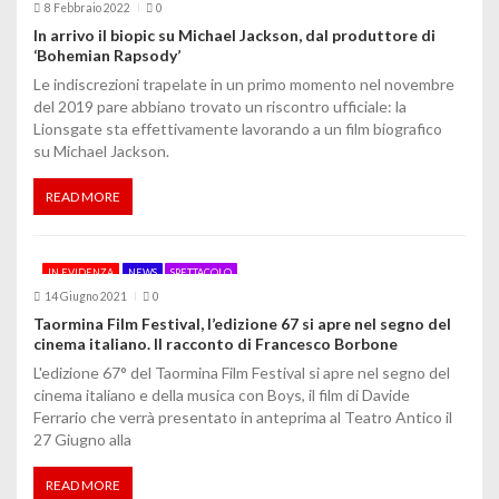
8 Febbraio 2022
0
In arrivo il biopic su Michael Jackson, dal produttore di
‘Bohemian Rapsody’
Le indiscrezioni trapelate in un primo momento nel novembre
del 2019 pare abbiano trovato un riscontro ufficiale: la
Lionsgate sta effettivamente lavorando a un film biografico
su Michael Jackson.
READ MORE
IN EVIDENZA
NEWS
SPETTACOLO
14 Giugno 2021
0
Taormina Film Festival, l’edizione 67 si apre nel segno del
cinema italiano. Il racconto di Francesco Borbone
L'edizione 67° del Taormina Film Festival si apre nel segno del
cinema italiano e della musica con Boys, il film di Davide
Ferrario che verrà presentato in anteprima al Teatro Antico il
27 Giugno alla
READ MORE