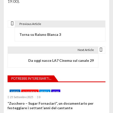
19:00).
Previous Article
N
Torna su Raiuno Blanca 3
a
v
Next Article
i
Da oggi nasce LA7 Cinema sul canale 29
g
a
POTREBBE INTERESSARTI...
z
i
EVENTI
IN EVIDENZA
MUSICA
NEWS
25 Settembre 2025
0
o
“Zucchero – Sugar Fornaciari”, un documentario per
festeggiare i settant’anni del cantante
n