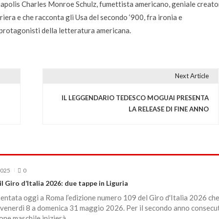
apolis Charles Monroe Schulz, fumettista americano, geniale creato
rriera e che racconta gli Usa del secondo ‘900, fra ironia e
protagonisti della letteratura americana.
Next Article
IL LEGGENDARIO TEDESCO MOGUAI PRESENTA
LA RELEASE DI FINE ANNO
2025
0
l Giro d’Italia 2026: due tappe in Liguria
sentata oggi a Roma l’edizione numero 109 del Giro d'Italia 2026 che
 venerdì 8 a domenica 31 maggio 2026. Per il secondo anno consecut
one maschile inizierà