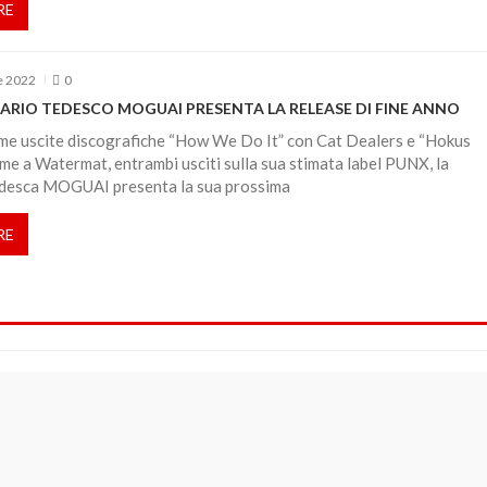
RE
e 2022
0
ARIO TEDESCO MOGUAI PRESENTA LA RELEASE DI FINE ANNO
ime uscite discografiche “How We Do It” con Cat Dealers e “Hokus
me a Watermat, entrambi usciti sulla sua stimata label PUNX, la
desca MOGUAI presenta la sua prossima
RE