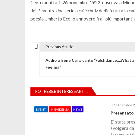
Cento anni fa, il 26 novembre 1922, nasceva a Minne
dei Peanuts. Una serie a cui Schulz dedicò tutta la ca
poesia.Umberto Eco lo annoverò fra i più importanti 
Previous Article
N
Addio a Irene Cara, cantò “Falshdance….What a
a
Feeling”
v
POTREBBE INTERESSARTI...
i
1 Dicembre 
EVENTI
IN EVIDENZA
NEWS
g
Presentato i
E' stata pre
a
svolgerà da
la competizi