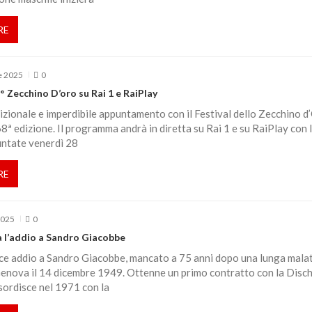
RE
e 2025
0
8° Zecchino D’oro su Rai 1 e RaiPlay
dizionale e imperdibile appuntamento con il Festival dello Zecchino d
68ª edizione. Il programma andrà in diretta su Rai 1 e su RaiPlay con 
untate venerdì 28
RE
2025
0
à l’addio a Sandro Giacobbe
ce addio a Sandro Giacobbe, mancato a 75 anni dopo una lunga malat
enova il 14 dicembre 1949. Ottenne un primo contratto con la Disch
sordisce nel 1971 con la