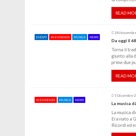
z
READ MO
i
28 Novembr
o
EVENTI
IN EVIDENZA
MUSICA
NEWS
Da oggi il 6
Torna il tra
n
giunto alla 
prime due p
e
READ MO
a
5 Dicembre 
r
IN EVIDENZA
MUSICA
NEWS
La musica d
La musica di
t
Era nato a G
Ricordi ed e
i