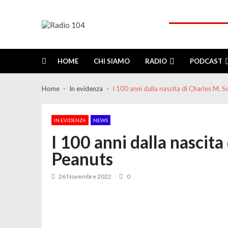
Skip
Skip
to
to
navigation
content
Radio 104
Like It !
HOME
CHI SIAMO
RADIO
PODCAST
Home
In evidenza
I 100 anni dalla nascita di Charles M. 
IN EVIDENZA
NEWS
I 100 anni dalla nascita
Peanuts
26 Novembre 2022
0