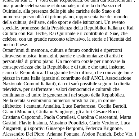
una grande celebrazione istituzionale, in diretta da Piazza del
Quirinale, alla presenza delle più alte cariche dello Stato e di
numerose personalità di primo piano, rappresentative del mondo
della cultura, dell’arte, dello sport e delle istituzioni. Un evento
speciale, promosso dalla Presidenza della Repubblica Italiana e Rai
Cultura con Rai Teche, Rai Quirinale e il contributo di Siae, che
celebra, con un grande racconto televisivo, la storia e l’identità del
nostro Paese.
Ottant’anni di memoria, cultura e futuro condivisi e ripercorsi
attraverso musica, immagini, parole e testimonianze di artisti e
personalità di primo piano. Un racconto corale per rinnovare la
consapevolezza che la Repubblica è di tutti e che tutti, insieme,
siamo la Repubblica. Una grande festa diffusa, che coinvolge tante
piazze in tutta Italia (grazie al contributo dell’ANCI, Associazione
Nazionale Comuni Italiani), da cui sarà possibile seguire la diretta
televisiva, per riaffermare i valori democratici e culturali che
continuano ad unire le generazioni nel segno della Repubblica.
Nella serata si esibiranno numerosi artisti tra cui, in ordine
alfabetico, i cantanti Annalisa, Luca Barbarossa, Cecilia Bartoli,
Gianni Morandi, Giuliano Sangiorgi, gli attori Cesare Bocci,
Cristiana Capotondi, Paola Cortellesi, Carolina Crescentini, Marta
Gastini, Flavio Insinna, Massimo Popolizio, Carlo Verdone, Luca
Zingaretti, gli sportivi Giuseppe Bergomi, Federica Brignone,
Alessandro Del Piero, Arianna Fontana, Abdon Pamich, Bebe Vio, i