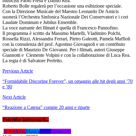
musicisti Paolo Fresu e Danilo Rea.
Roberto Bolle regalerà per l’occasione una esibizione speciale.
Con la Direzione Musicale del Maestro Leonardo De Amicis
suonerà l’Orchestra Sinfonica Nazionale Dei Conservatori e i cori
Laudate Dominum e Jubilus Ensemble.
La voce narrante dei filmati è quella di Francesco Pannofino.
Il programma è scritto da Massimo Martelli, Vladimiro Polchi,
Rossella Rizzi, Alessandra Ferrari, Pietro Galeotti, Pamela Maffioli
con la consulenza del prof. Agostino Giovagnoli e un contributo
speciale di Maurizio De Giovanni. Per i filmati, autori Giuseppe
Giannotti e Clemente Volpini e con la collaborazione di Luca Rea.
La regia è di Salvatore Perfetto.
Navigazione
Previous Article
articoli
“Formidabile Discoring Forever”, un omaggio alle hit degli anni ’70
e ’80
Next Article
“Reazione a Catena” compie 20 anni e riparte
Potrebbe interessarti...
In evidenza
Musica
News
Spettacolo