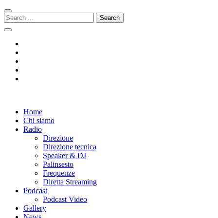
Skip
Skip
to
to
Search
navigation
content
for:
Radio 104
Like It !
Home
Chi siamo
Radio
Direzione
Direzione tecnica
Speaker & DJ
Palinsesto
Frequenze
Diretta Streaming
Podcast
Podcast Video
Gallery
News