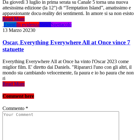
Da giovedì 3 luglio in prima serata su Canale 5 torna una nuova
attesissima edizione (la 12°) di “Temptation Island”, amatissimo e
appassionante docu-reality dei sentimenti. In amore si sa non esisto
Read More
Eventi
In evidenza
News
Spettacolo
13 Marzo 2023
0
Oscar, Everything Everywhere All at Once vince 7
statuette
Everything Everywhere All at Once ha vinto l'Oscar 2023 come
miglior film. E' diretto dai Daniels. "Ripararci l'uno con gli altri, il
mondo sta cambiando velocemente, fa paura e io ho paura che non
ri
Read More
Comment here
Commento
*