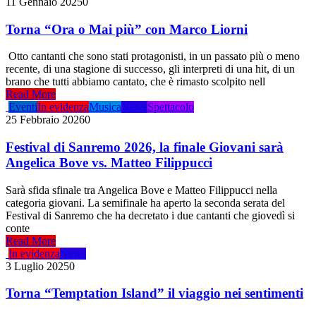
11 Gennaio 2025
0
Torna “Ora o Mai più” con Marco Liorni
Otto cantanti che sono stati protagonisti, in un passato più o meno
recente, di una stagione di successo, gli interpreti di una hit, di un
brano che tutti abbiamo cantato, che è rimasto scolpito nell
Read More
Eventi
In evidenza
Musica
News
Spettacolo
25 Febbraio 2026
0
Festival di Sanremo 2026, la finale Giovani sarà
Angelica Bove vs. Matteo Filippucci
Sarà sfida sfinale tra Angelica Bove e Matteo Filippucci nella
categoria giovani. La semifinale ha aperto la seconda serata del
Festival di Sanremo che ha decretato i due cantanti che giovedì si
conte
Read More
In evidenza
News
3 Luglio 2025
0
Torna “Temptation Island” il viaggio nei sentimenti