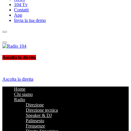
104 Tv
Contatti
App
Invia la tua demo
Radio 104
Like It !
Ascolta la diretta
Ascolta la diretta
Home
Chi siamo
Radio
Direzione
Direzione tecnica
Speaker & DJ
Palinsesto
Frequenze