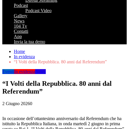
Diretta Streaming
Podcast
Podcast Video
Gallery
News
104 Tv
Contatti
App
Invia la tua demo
Home
In evidenza
“I Volti della Repubblica. 80 anni dal Referendum”
Eventi
In evidenza
News
“I Volti della Repubblica. 80 anni dal
Referendum”
2 Giugno 2026
0
In occasione dell’ottantesimo anniversario dal Referendum che ha
istituito la Repubblica Italiana, in onda martedì 2 giugno in prima
serata su Rai 1, “I Volti della Repubblica. 80 anni dal Referendum”,