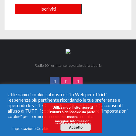
Radio 104 emittente regionale della Liguria
Utilizziamo i cookie sul nostro sito Web per offrirti
l'esperienza più pertinente ricordando le tue preferenze e
ripetendo le visite. Cliccando su "Accetta tutto", acconsenti
© 2024 Radio 104. Tutti i diritti riservati. Vietata la duplicazione
Utilizzando il sito, accetti
all'uso di TUTTI i cookie. Tuttavia, puoi visitare "Impostazioni
anche parziale.
l'utilizzo dei cookie da parte
Radio Monferrato Srl - P.IVA 00956220057 La società ha
cookie" per fornire un consenso controllato
nostra.
maggiori informazioni
ricevuto aiuti di Stato e aiuti de Minimis, soggetti all’obbligo di
pubblicazione nel Registro nazionale degli aiuti di Stato di cui
Accetto
Impostazione Cookie
Accetta tutto
all’articolo 52 L.234/2012 che qui si intendono integralmente