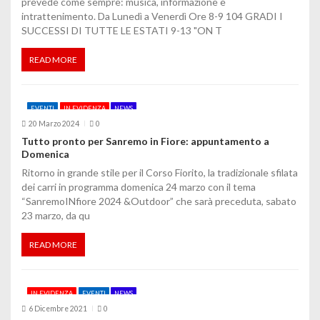
prevede come sempre: musica, informazione e
i
intrattenimento. Da Lunedì a Venerdì Ore 8-9 104 GRADI I
SUCCESSI DI TUTTE LE ESTATI 9-13 "ON T
READ MORE
EVENTI
IN EVIDENZA
NEWS
20 Marzo 2024
0
Tutto pronto per Sanremo in Fiore: appuntamento a
Domenica
Ritorno in grande stile per il Corso Fiorito, la tradizionale sfilata
dei carri in programma domenica 24 marzo con il tema
“SanremoINfiore 2024 &Outdoor” che sarà preceduta, sabato
23 marzo, da qu
READ MORE
IN EVIDENZA
EVENTI
NEWS
6 Dicembre 2021
0