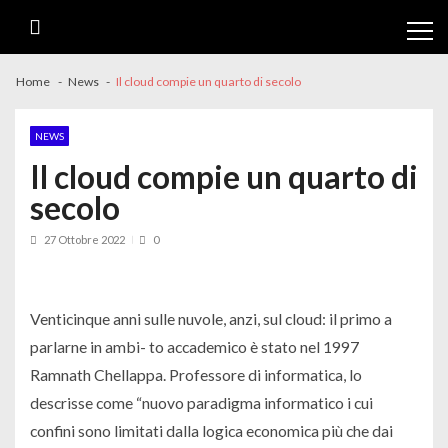
Skip
Skip
to
to
navigation
content
Home
News
Il cloud compie un quarto di secolo
NEWS
Il cloud compie un quarto di
secolo
27 Ottobre 2022
0
Venticinque anni sulle nuvole, anzi, sul cloud: il primo a
parlarne in ambi- to accademico è stato nel 1997
Ramnath Chellappa. Professore di informatica, lo
descrisse come “nuovo paradigma informatico i cui
confini sono limitati dalla logica economica più che dai