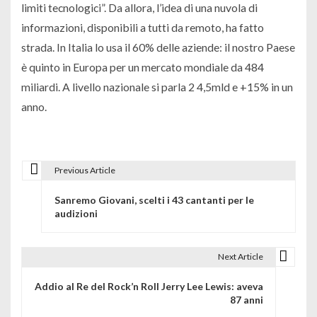
limiti tecnologici”. Da allora, l’idea di una nuvola di
informazioni, disponibili a tutti da remoto, ha fatto
strada. In Italia lo usa il 60% delle aziende: il nostro Paese
è quinto in Europa per un mercato mondiale da 484
miliardi. A livello nazionale si parla 2 4,5mld e +15% in un
anno.
Previous Article
N
Sanremo Giovani, scelti i 43 cantanti per le
a
audizioni
v
i
Next Article
g
Addio al Re del Rock’n Roll Jerry Lee Lewis: aveva
87 anni
a