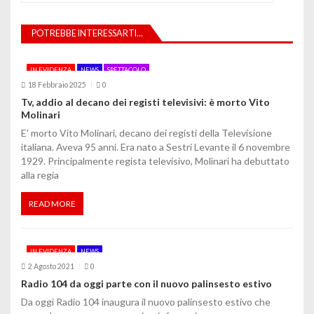
z
POTREBBE INTERESSARTI...
i
o
IN EVIDENZA
NEWS
SPETTACOLO
18 Febbraio 2025
0
n
Tv, addio al decano dei registi televisivi: è morto Vito
Molinari
e
E' morto Vito Molinari, decano dei registi della Televisione
a
italiana. Aveva 95 anni. Era nato a Sestri Levante il 6 novembre
1929. Principalmente regista televisivo, Molinari ha debuttato
r
alla regia
t
READ MORE
i
c
IN EVIDENZA
NEWS
o
2 Agosto 2021
0
Radio 104 da oggi parte con il nuovo palinsesto estivo
l
Da oggi Radio 104 inaugura il nuovo palinsesto estivo che