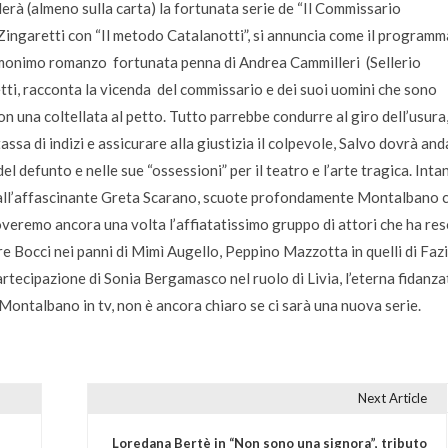
erà (almeno sulla carta) la fortunata serie de “Il Commissario
ingaretti con “Il metodo Catalanotti”, si annuncia come il programm
ll’omonimo romanzo fortunata penna di Andrea Cammilleri (Sellerio
etti, racconta la vicenda del commissario e dei suoi uomini che sono
con una coltellata al petto. Tutto parrebbe condurre al giro dell’usura
sa di indizi e assicurare alla giustizia il colpevole, Salvo dovrà and
el defunto e nelle sue “ossessioni” per il teatro e l’arte tragica. Inta
 dall’affascinante Greta Scarano, scuote profondamente Montalbano 
roveremo ancora una volta l’affiatatissimo gruppo di attori che ha re
e Bocci nei panni di Mimì Augello, Peppino Mazzotta in quelli di Fazi
rtecipazione di Sonia Bergamasco nel ruolo di Livia, l’eterna fidanza
Montalbano in tv, non è ancora chiaro se ci sarà una nuova serie.
Next Article
Loredana Bertè in “Non sono una signora”, tributo