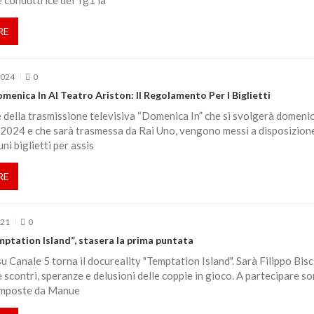
e conduttrice del Tg1 la
RE
2024
0
enica In Al Teatro Ariston: Il Regolamento Per I Biglietti
 della trasmissione televisiva “Domenica In” che si svolgerà domeni
2024 e che sarà trasmessa da Rai Uno, vengono messi a disposizione
ni biglietti per assis
RE
021
0
ptation Island”, stasera la prima puntata
u Canale 5 torna il docureality "Temptation Island". Sarà Filippo Bisc
 scontri, speranze e delusioni delle coppie in gioco. A partecipare s
omposte da Manue