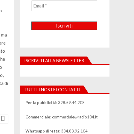
a
, ma
are
nto
che
ISCRIVITI ALLA NEWSLETTER
so
o,
ta di
TUTTI I NOSTRI CONTATTI
Per la pubblicità:
328.59.44.208
Commerciale
: commerciale@radio104.it
Whatsapp diretta
: 334.83.92.104