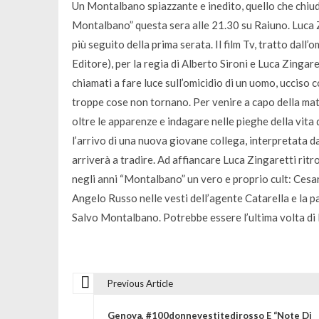
Un Montalbano spiazzante e inedito, quello che chiud
Montalbano” questa sera alle 21.30 su Raiuno. Luca Z
più seguito della prima serata. Il film Tv, tratto da
Editore), per la regia di Alberto Sironi e Luca Zingar
chiamati a fare luce sull’omicidio di un uomo, ucciso 
troppe cose non tornano. Per venire a capo della matas
oltre le apparenze e indagare nelle pieghe della vita d
l’arrivo di una nuova giovane collega, interpretata
arriverà a tradire. Ad affiancare Luca Zingaretti rit
negli anni “Montalbano” un vero e proprio cult: Cesar
Angelo Russo nelle vesti dell’agente Catarella e la pa
Salvo Montalbano. Potrebbe essere l’ultima volta di 
Previous Article
N
Genova, #100donnevestitedirosso E “Note Di