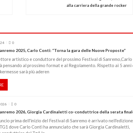
alla carriera della grande rocker
024
0
Sanremo 2025, Carlo Conti: “Torna la gara delle Nuove Proposte”
ettore artistico e conduttore del prossimo Festival di Sanremo,Carlo
ià pensando al prossimo format e al Regolamento. Rispetto ai 5 anni 
 kermesse sarà più aderen
RE
2026
0
Sanremo 2026, Giorgia Cardinaletti co-conduttrice della serata final
uncio prima dell'inizio del Festival di Sanremo è arrivato nell'edizione
 TG1 dove Carlo Conti ha annunciato che sarà Giorgia Cardinaletti,