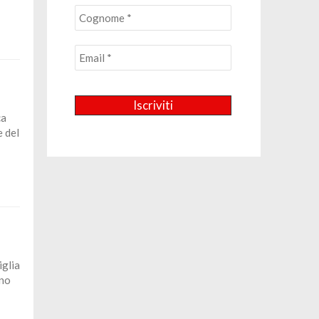
ca
 del
iglia
ono