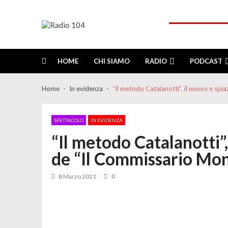
Skip
Skip
to
to
navigation
content
Radio 104
Like It !
HOME
CHI SIAMO
RADIO
PODCAST
Home
In evidenza
“Il metodo Catalanotti”, il nuovo e sp
SPETTACOLO
IN EVIDENZA
“Il metodo Catalanotti”,
de “Il Commissario Mo
8 Marzo 2021
0