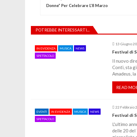
a
Donne” Per Celebrare L’8 Marzo
v
POTREBBE INTERESSARTI...
i
13 Giugno 2
IN EVIDENZA
MUSICA
NEWS
g
Festival di 
SPETTACOLO
Il nuovo dir
a
Conti, sta g
Amadeus, la
z
READ MO
i
22 Febbraio 
o
EVENTI
IN EVIDENZA
MUSICA
NEWS
Festival di 
SPETTACOLO
L'ultimo ann
n
delle 20 del