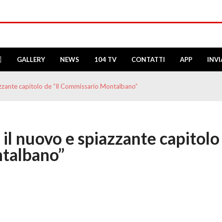
GALLERY
NEWS
104 TV
CONTATTI
APP
INV
iazzante capitolo de “Il Commissario Montalbano”
 il nuovo e spiazzante capitolo
ntalbano”