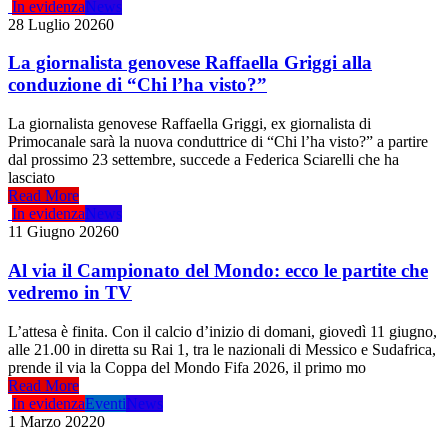
In evidenza
News
28 Luglio 2026
0
La giornalista genovese Raffaella Griggi alla
conduzione di “Chi l’ha visto?”
La giornalista genovese Raffaella Griggi, ex giornalista di
Primocanale sarà la nuova conduttrice di “Chi l’ha visto?” a partire
dal prossimo 23 settembre, succede a Federica Sciarelli che ha
lasciato
Read More
In evidenza
News
11 Giugno 2026
0
Al via il Campionato del Mondo: ecco le partite che
vedremo in TV
L’attesa è finita. Con il calcio d’inizio di domani, giovedì 11 giugno,
alle 21.00 in diretta su Rai 1, tra le nazionali di Messico e Sudafrica,
prende il via la Coppa del Mondo Fifa 2026, il primo mo
Read More
In evidenza
Eventi
News
1 Marzo 2022
0