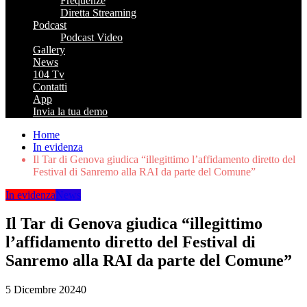
Frequenze
Diretta Streaming
Podcast
Podcast Video
Gallery
News
104 Tv
Contatti
App
Invia la tua demo
Home
In evidenza
Il Tar di Genova giudica “illegittimo l’affidamento diretto del
Festival di Sanremo alla RAI da parte del Comune”
In evidenza
News
Il Tar di Genova giudica “illegittimo
l’affidamento diretto del Festival di
Sanremo alla RAI da parte del Comune”
5 Dicembre 2024
0