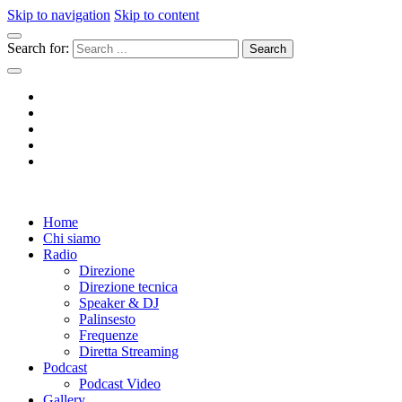
Skip to navigation
Skip to content
Search for:
Radio 104
Like It !
Home
Chi siamo
Radio
Direzione
Direzione tecnica
Speaker & DJ
Palinsesto
Frequenze
Diretta Streaming
Podcast
Podcast Video
Gallery