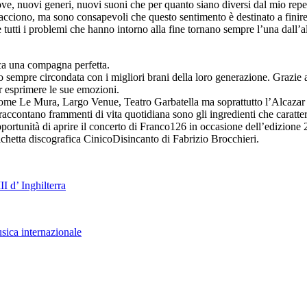
ve, nuovi generi, nuovi suoni che per quanto siano diversi dal mio rep
 piacciono, ma sono consapevoli che questo sentimento è destinato a finir
utti i problemi che hanno intorno alla fine tornano sempre l’una dall’al
ica una compagna perfetta.
sempre circondata con i migliori brani della loro generazione. Grazie all
r esprimere le sue emozioni.
come Le Mura, Largo Venue, Teatro Garbatella ma soprattutto l’Alcazar in
 raccontano frammenti di vita quotidiana sono gli ingredienti che caratter
portunità di aprire il concerto di Franco126 in occasione dell’edizione 
chetta discografica CinicoDisincanto di Fabrizio Brocchieri.
I d’ Inghilterra
sica internazionale