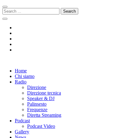
Skip
Skip
to
to
Search
navigation
content
for:
Radio 104
Like It !
Home
Chi siamo
Radio
Direzione
Direzione tecnica
Speaker & DJ
Palinsesto
Frequenze
Diretta Streaming
Podcast
Podcast Video
Gallery
News