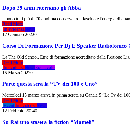
Dopo 39 anni ritornano gli Abba
Hanno tutti più di 70 anni ma conservano il fascino e l'energia di qu
Read More
In evidenza
News
17 Gennaio 2022
0
Corso Di Formazione Per Dj E Speaker Radiofonico 
La The Old School, Ente di formazione accreditato dalla Regione Ligu
Read More
In evidenza
News
Spettacolo
15 Marzo 2023
0
Parte questa sera la “TV dei 100 e Uno”
Mercoledì 15 marzo arriva in prima serata su Canale 5 “La Tv dei 100 e
Read More
Eventi
In evidenza
News
12 Febbraio 2024
0
Su Rai uno stasera la fiction “Mameli”