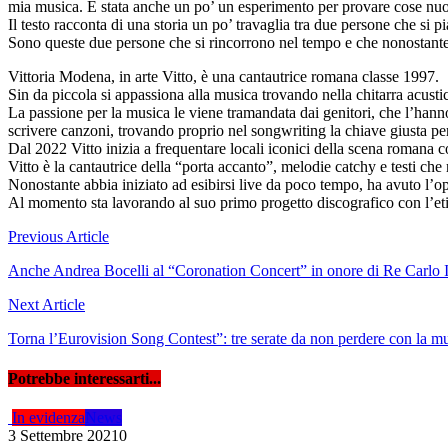
mia musica. È stata anche un po’ un esperimento per provare cose nuo
Il testo racconta di una storia un po’ travaglia tra due persone che si
Sono queste due persone che si rincorrono nel tempo e che nonostante t
Vittoria Modena, in arte Vitto, è una cantautrice romana classe 1997.
Sin da piccola si appassiona alla musica trovando nella chitarra acust
La passione per la musica le viene tramandata dai genitori, che l’hanno 
scrivere canzoni, trovando proprio nel songwriting la chiave giusta pe
Dal 2022 Vitto inizia a frequentare locali iconici della scena romana 
Vitto è la cantautrice della “porta accanto”, melodie catchy e testi che
Nonostante abbia iniziato ad esibirsi live da poco tempo, ha avuto l’op
Al momento sta lavorando al suo primo progetto discografico con l’eti
Navigazione
Previous Article
articoli
Anche Andrea Bocelli al “Coronation Concert” in onore di Re Carlo II
Next Article
Torna l’Eurovision Song Contest”: tre serate da non perdere con la mu
Potrebbe interessarti...
In evidenza
News
3 Settembre 2021
0