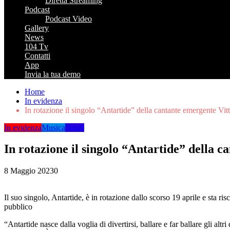
Diretta Streaming
Podcast
Podcast Video
Gallery
News
104 Tv
Contatti
App
Invia la tua demo
Home
In evidenza
In rotazione il singolo “Antartide” della cantante emergente Vit
In evidenza
Musica
News
In rotazione il singolo “Antartide” della c
8 Maggio 2023
0
Il suo singolo, Antartide, è in rotazione dallo scorso 19 aprile e sta 
pubblico
“Antartide nasce dalla voglia di divertirsi, ballare e far ballare gli a