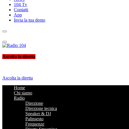
104 Tv
Contatti
App
Invia la tua demo
Radio 104
Like It !
Ascolta la diretta
Ascolta la diretta
Home
Chi siamo
Radio
Direzione
Direzione tecnica
Speaker & DJ
Palinsesto
Frequenze