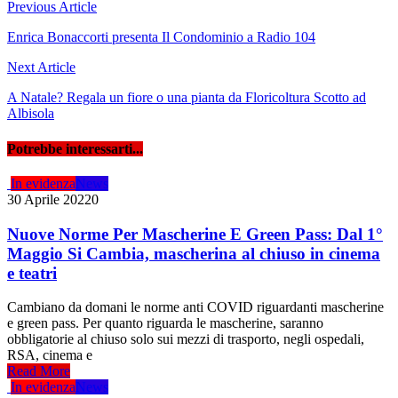
Navigazione
Previous Article
articoli
Enrica Bonaccorti presenta Il Condominio a Radio 104
Next Article
A Natale? Regala un fiore o una pianta da Floricoltura Scotto ad
Albisola
Potrebbe interessarti...
In evidenza
News
30 Aprile 2022
0
Nuove Norme Per Mascherine E Green Pass: Dal 1°
Maggio Si Cambia, mascherina al chiuso in cinema
e teatri
Cambiano da domani le norme anti COVID riguardanti mascherine
e green pass. Per quanto riguarda le mascherine, saranno
obbligatorie al chiuso solo sui mezzi di trasporto, negli ospedali,
RSA, cinema e
Read More
In evidenza
News