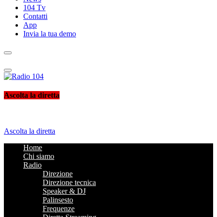
104 Tv
Contatti
App
Invia la tua demo
Radio 104
Like It !
Ascolta la diretta
Ascolta la diretta
Home
Chi siamo
Radio
Direzione
Direzione tecnica
Speaker & DJ
Palinsesto
Frequenze