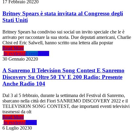
17 Febbraio 2022
0
Britney Spears è stata invitata al Congresso degli
Stati Uniti
Britney Spears ha condiviso sui social un invito speciale che le è
arrivato per raccontare la sua storia. Due deputati americani, Charlie
Chist ed Eric Salwell, hanno scritto una lettera alla popstar
Read More
In evidenza
Eventi
News
30 Gennaio 2022
0
A Sanremo Il Television Song Contest E Sanremo
Discovery Su Oltre 50 TV E 200 Radio: Presente
Anche Radio 104
Dal 3 al 5 febbraio, durante la settimana del Festival di Sanremo,
sbarcano nella città dei Fiori SANREMO DISCOVERY 2022 e il
TELEVISION SONG CONTEST, due importanti eventi televisivi
trasmessi da olt
Read More
In evidenza
News
6 Luglio 2023
0