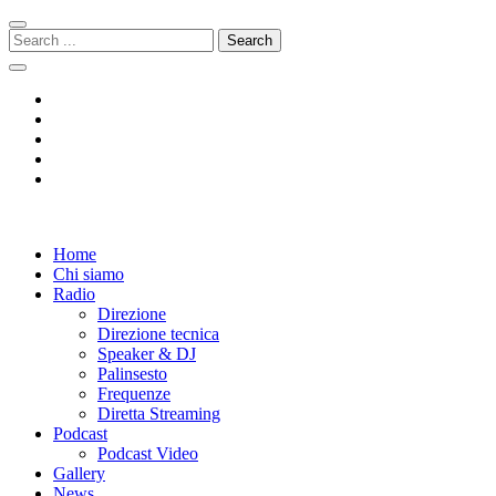
Skip
Skip
to
to
Search
navigation
content
for:
Radio 104
Like It !
Home
Chi siamo
Radio
Direzione
Direzione tecnica
Speaker & DJ
Palinsesto
Frequenze
Diretta Streaming
Podcast
Podcast Video
Gallery
News