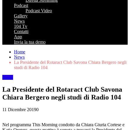
Diretta Streaming
Podcast
Podcast Video
Gallery
News
104 Tv
Contatti
App
Invia la tua demo
Home
News
La Presidente del Rotaract Club Savona Chiara Bergero negli
studi di Radio 104
News
La Presidente del Rotaract Club Savona
Chiara Bergero negli studi di Radio 104
11 Dicembre 2019
0
Nel programma This Morning condotto da Chiara Giuria Cortese e
Katia Orengo, questa mattina è venuta a trovarci la Presidente del