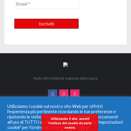
Radio 104 emittente regionale della Liguria
Utilizziamo i cookie sul nostro sito Web per offrirti
l'esperienza più pertinente ricordando le tue preferenze e
ripetendo le visite. Cliccando su "Accetta tutto", acconsenti
© 2024 Radio 104. Tutti i diritti riservati. Vietata la duplicazione
Utilizzando il sito, accetti
all'uso di TUTTI i cookie. Tuttavia, puoi visitare "Impostazioni
anche parziale.
l'utilizzo dei cookie da parte
Radio Monferrato Srl - P.IVA 00956220057 La società ha
cookie" per fornire un consenso controllato
nostra.