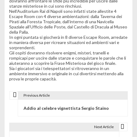
dovranno affrontare le sfide più incredibili per uscire dalle
stanze misteriose in cui sono rinchiusi.
Nell’Auditorium Rai di Napoli sono infatti state allestite 4
Escape Room con 4 diverse ambientazioni: dalla Taverna dei
Pirati alla Foresta Tropicale, dall’interno di una Navicella
Spaziale all’Ufficio delle Poste, dal Castello di Dracula al Museo
della Palla.
In ogni puntata si giocherà in 8 diverse Escape Room, arredate
in maniera diversa per ricreare situazioni ed ambienti vari e
sorprendenti.
Gli ospiti dovranno risolvere enigmi, misteri, tranelli e
rompicapi per uscire dalle stanze e conquistare le parole che li
aiuteranno a scoprire la Frase Misteriosa del gioco finale.
Sia i giocatori sia i telespettatori si ritroveranno in un
ambiente immersivo e originale in cui divertirsi mettendo alla
prova le proprie capacità.
Previous Article
N
Addio al celebre vignettista Sergio Staino
a
v
Next Article
i