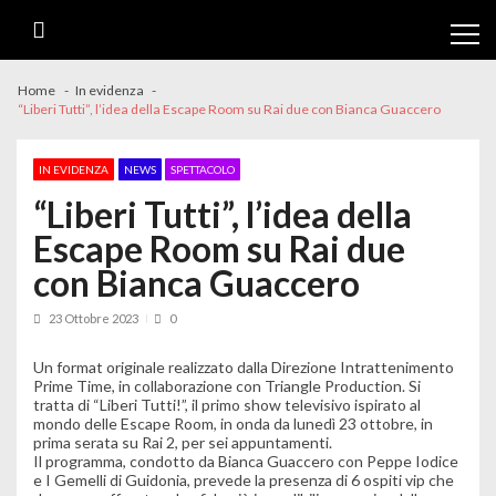
Skip
Skip
to
to
navigation
content
Home
In evidenza
“Liberi Tutti”, l’idea della Escape Room su Rai due con Bianca Guaccero
IN EVIDENZA
NEWS
SPETTACOLO
“Liberi Tutti”, l’idea della
Escape Room su Rai due
con Bianca Guaccero
23 Ottobre 2023
0
Un format originale realizzato dalla Direzione Intrattenimento
Prime Time, in collaborazione con Triangle Production. Si
tratta di “Liberi Tutti!”, il primo show televisivo ispirato al
mondo delle Escape Room, in onda da lunedì 23 ottobre, in
prima serata su Rai 2, per sei appuntamenti.
Il programma, condotto da Bianca Guaccero con Peppe Iodice
e I Gemelli di Guidonia, prevede la presenza di 6 ospiti vip che