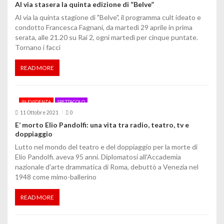
o
Al via stasera la quinta edizione di “Belve”
Al via la quinta stagione di "Belve", il programma cult ideato e
l
condotto Francesca Fagnani, da martedì 29 aprile in prima
serata, alle 21.20 su Rai 2, ogni martedì per cinque puntate.
i
Tornano i facci
READ MORE
IN EVIDENZA
SPETTACOLO
11 Ottobre 2021
0
E’ morto Elio Pandolfi: una vita tra radio, teatro, tv e
doppiaggio
Lutto nel mondo del teatro e del doppiaggio per la morte di
Elio Pandolfi. aveva 95 anni. Diplomatosi all'Accademia
nazionale d'arte drammatica di Roma, debuttò a Venezia nel
1948 come mimo-ballerino
READ MORE