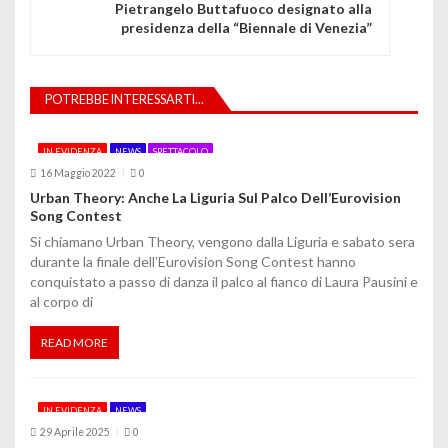
Pietrangelo Buttafuoco designato alla
g
presidenza della “Biennale di Venezia”
a
z
POTREBBE INTERESSARTI...
i
IN EVIDENZA
NEWS
SPETTACOLO
o
16 Maggio 2022
0
Urban Theory: Anche La Liguria Sul Palco Dell’Eurovision
n
Song Contest
e
Si chiamano Urban Theory, vengono dalla Liguria e sabato sera
durante la finale dell’Eurovision Song Contest hanno
a
conquistato a passo di danza il palco al fianco di Laura Pausini e
al corpo di
r
t
READ MORE
i
IN EVIDENZA
NEWS
c
29 Aprile 2025
0