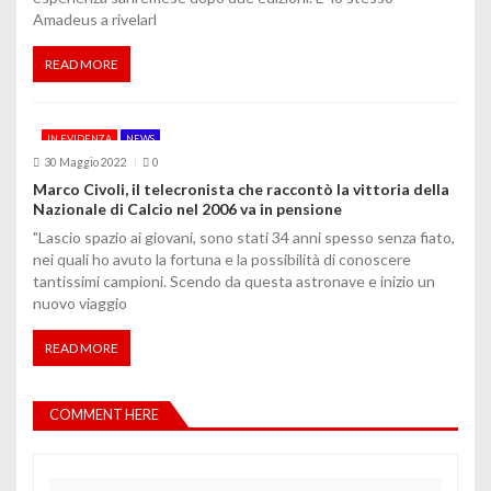
Amadeus a rivelarl
READ MORE
IN EVIDENZA
NEWS
30 Maggio 2022
0
Marco Civoli, il telecronista che raccontò la vittoria della
Nazionale di Calcio nel 2006 va in pensione
"Lascio spazio ai giovani, sono stati 34 anni spesso senza fiato,
nei quali ho avuto la fortuna e la possibilità di conoscere
tantissimi campioni. Scendo da questa astronave e inizio un
nuovo viaggio
READ MORE
COMMENT HERE