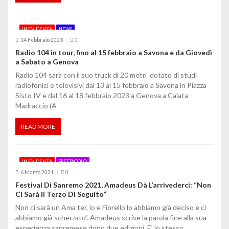
i
IN EVIDENZA
NEWS
c
14 Febbraio 2023
0
o
Radio 104 in tour, fino al 15 febbraio a Savona e da Giovedì
a Sabato a Genova
l
Radio 104 sarà con il suo truck di 20 metri dotato di studi
radiofonici e televisivi dal 13 al 15 febbraio a Savona in Piazza
i
Sisto IV e dal 16 al 18 febbraio 2023 a Genova a Calata
Madraccio (A
READ MORE
IN EVIDENZA
SPETTACOLO
6 Marzo 2021
0
Festival Di Sanremo 2021, Amadeus Dà L’arrivederci: “Non
Ci Sarà Il Terzo Di Seguito”
Non ci sarà un Ama ter, io e Fiorello lo abbiamo già deciso e ci
abbiamo già scherzato”. Amadeus scrive la parola fine alla sua
esperienza sanremese dopo due edizioni. E’ lo stesso