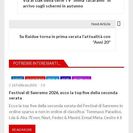
Via ai ciak della serie TV “Imma Tataranni” in
a
arrivo sugli schermi in autunno
v
i
Next Article
g
Su Raidue torna in prima serata l’attualità con
“Anni 20”
a
z
POTREBBE INTERESSARTI...
i
o
EVENTI
IN EVIDENZA
MUSICA
NEWS
SPETTACOLO
26 Febbraio 2026
0
n
Festival di Sanremo 2026, ecco la top five della seconda
serata
e
Ecco la top five della seconda serata del Festival di Sanremo in
a
ordine sparso e non in ordine di classifica: Tommaso Paradiso,
Lda & Aka 7Even, Nayt, Fedez & Masini, Ermal Meta. L'esito è il
r
READ MORE
t