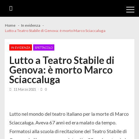
Skip
Skip
to
to
navigation
content
Home
In evidenza
Lutto a Teatro Stabile di Genova: è morto Marco Sciaccaluga
IN EVIDENZA
SPETTACOLO
Lutto a Teatro Stabile di
Genova: è morto Marco
Sciaccaluga
11 Marzo 2021
0
Lutto nel mondo del teatro italiano per la morte di Marco
Sciaccaluga. Aveva 67 anni ed era malato da tempo.
Formatosi alla scuola di recitazione del Teatro Stabile di