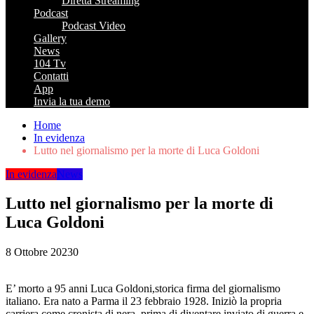
Diretta Streaming
Podcast
Podcast Video
Gallery
News
104 Tv
Contatti
App
Invia la tua demo
Home
In evidenza
Lutto nel giornalismo per la morte di Luca Goldoni
In evidenza
News
Lutto nel giornalismo per la morte di
Luca Goldoni
8 Ottobre 2023
0
E’ morto a 95 anni Luca Goldoni,storica firma del giornalismo
italiano. Era nato a Parma il 23 febbraio 1928. Iniziò la propria
carriera come cronista di nera, prima di diventare inviato di guerra e