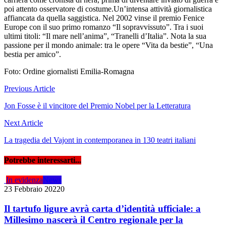
poi attento osservatore di costume.Un’intensa attività giornalistica
affiancata da quella saggistica. Nel 2002 vinse il premio Fenice
Europe con il suo primo romanzo “Il sopravvissuto”. Tra i suoi
ultimi titoli: “Il mare nell’anima”, “Tranelli d’Italia”. Nota la sua
passione per il mondo animale: tra le opere “Vita da bestie”, “Una
bestia per amico”.
Foto: Ordine giornalisti Emilia-Romagna
Navigazione
Previous Article
articoli
Jon Fosse è il vincitore del Premio Nobel per la Letteratura
Next Article
La tragedia del Vajont in contemporanea in 130 teatri italiani
Potrebbe interessarti...
In evidenza
News
23 Febbraio 2022
0
Il tartufo ligure avrà carta d’identità ufficiale: a
Millesimo nascerà il Centro regionale per la