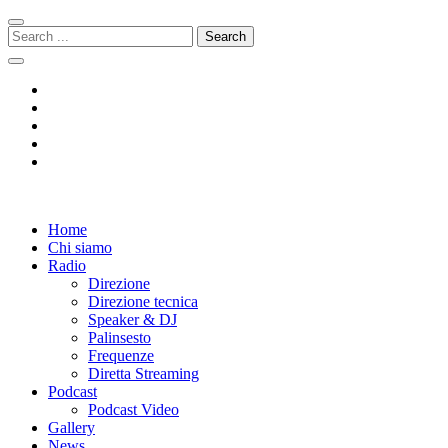
Skip
Skip
to
to
Search
navigation
content
for:
Radio 104
Like It !
Home
Chi siamo
Radio
Direzione
Direzione tecnica
Speaker & DJ
Palinsesto
Frequenze
Diretta Streaming
Podcast
Podcast Video
Gallery
News