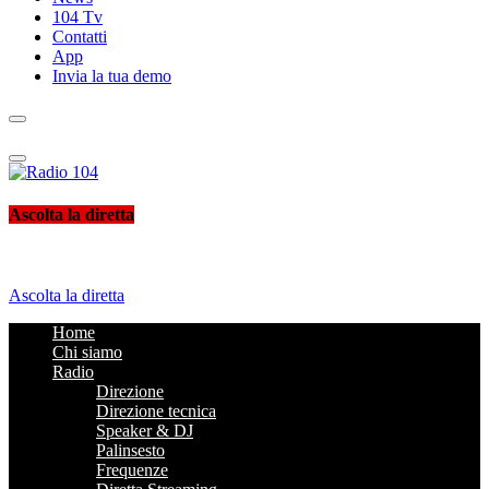
104 Tv
Contatti
App
Invia la tua demo
Radio 104
Like It !
Ascolta la diretta
Ascolta la diretta
Home
Chi siamo
Radio
Direzione
Direzione tecnica
Speaker & DJ
Palinsesto
Frequenze