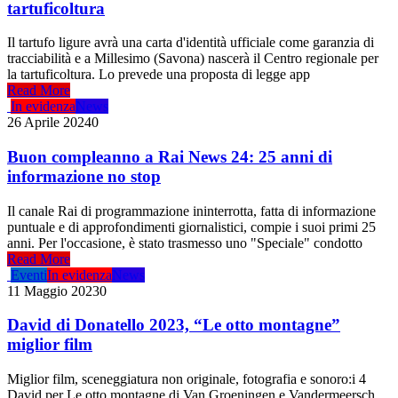
tartuficoltura
Il tartufo ligure avrà una carta d'identità ufficiale come garanzia di
tracciabilità e a Millesimo (Savona) nascerà il Centro regionale per
la tartuficoltura. Lo prevede una proposta di legge app
Read More
In evidenza
News
26 Aprile 2024
0
Buon compleanno a Rai News 24: 25 anni di
informazione no stop
Il canale Rai di programmazione ininterrotta, fatta di informazione
puntuale e di approfondimenti giornalistici, compie i suoi primi 25
anni. Per l'occasione, è stato trasmesso uno "Speciale" condotto
Read More
Eventi
In evidenza
News
11 Maggio 2023
0
David di Donatello 2023, “Le otto montagne”
miglior film
Miglior film, sceneggiatura non originale, fotografia e sonoro:i 4
David per Le otto montagne di Van Groeningen e Vandermeersch.