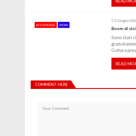
READ MO
c
o
2 Giugno 20
IN EVIDENZA
NEWS
Boom di visi
l
Sono stati c
gratuitament
Cultura prev
i
READ MO
COMMENT HERE