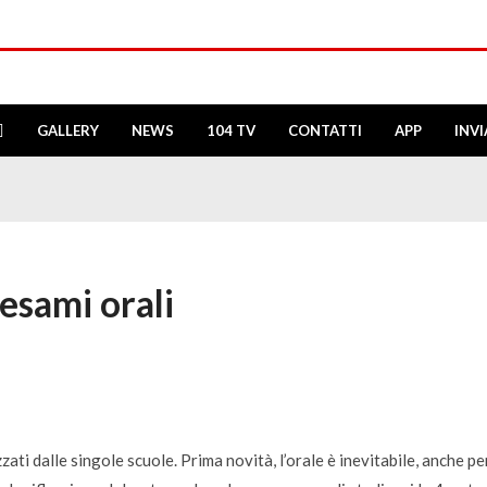
GALLERY
NEWS
104 TV
CONTATTI
APP
INV
 esami orali
ati dalle singole scuole. Prima novità, l’orale è inevitabile, anche pe