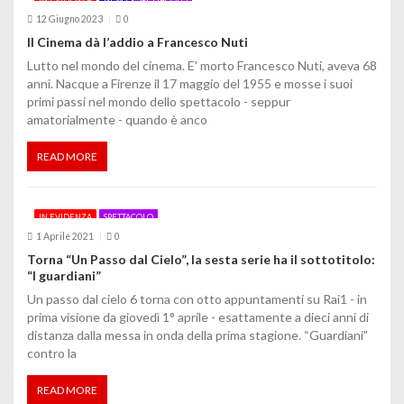
12 Giugno 2023
0
n
Il Cinema dà l’addio a Francesco Nuti
e
Lutto nel mondo del cinema. E' morto Francesco Nuti, aveva 68
anni. Nacque a Firenze il 17 maggio del 1955 e mosse i suoi
a
primi passi nel mondo dello spettacolo - seppur
amatorialmente - quando è anco
r
t
READ MORE
i
IN EVIDENZA
SPETTACOLO
c
1 Aprile 2021
0
o
Torna “Un Passo dal Cielo”, la sesta serie ha il sottotitolo:
“I guardiani”
l
Un passo dal cielo 6 torna con otto appuntamenti su Rai1 - in
prima visione da giovedì 1° aprile - esattamente a dieci anni di
i
distanza dalla messa in onda della prima stagione. “Guardiani”
contro la
READ MORE