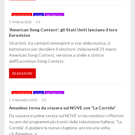
IN EVIDENZA
NEWS
SPETTACOLO
4 Marzo 2022
0
‘American Song Contest’: gli Stati Uniti lanciano il loro
Eurovision
56 artisti, tra cantanti emergenti e star della musica, si
batteranno per decidere il vincitore: inizia lunedì 21 marzo
American Song Contest, versione a stelle e strisce
dell’Eurovision Song Contest.
READ MORE
IN EVIDENZA
NEWS
SPETTACOLO
5 Novembre 2025
0
Amadeus torna da stasera sul NOVE con “La Corrida”
Da stasera in prima serata sul NOVE si riaccendono i riflettori
su uno dei programmi più iconici della televisione italiana: “La
Corrida”. A guidare la nuova stagione, ancora una volta,
c’è Amadeus, e