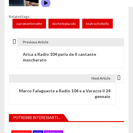
Related tags :
cairomontenotte
micheleplacido
teatrochebello
Previous Article
N
Arisa a Radio 104 parla de Il cantante
a
mascherato
v
i
Next Article
g
Marco Falaguasta a Radio 104 e a Varazze il 24
gennaio
a
z
POTREBBE INTERESSARTI...
i
o
IN EVIDENZA
NEWS
SPETTACOLO