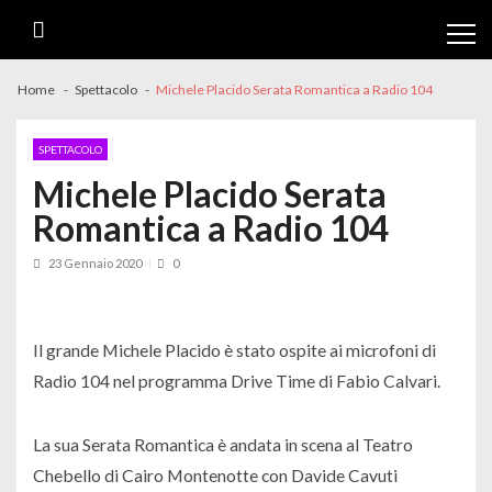
Skip
Skip
to
to
navigation
content
Home
Spettacolo
Michele Placido Serata Romantica a Radio 104
SPETTACOLO
Michele Placido Serata
Romantica a Radio 104
23 Gennaio 2020
0
Il grande Michele Placido è stato ospite ai microfoni di
Radio 104 nel programma Drive Time di Fabio Calvari.
La sua Serata Romantica è andata in scena al Teatro
Chebello di Cairo Montenotte con Davide Cavuti