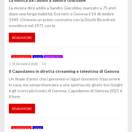
La musica dà l’addio a Sandro Giacobbe
e
La musica dice addio a Sandro Giacobbe, mancato a 75 anni
dopo una lunga malattia. Era nato a Genova il 14 dicembre
a
1949. Ottenne un primo contratto con la Dischi Ricordi ed
esordisce nel 1971 con la
r
t
READ MORE
i
IN EVIDENZA
NEWS
SPETTACOLO
c
31 Dicembre 2020
0
o
Il Capodanno in diretta streaming e televisiva di Genova
Un finale d’anno che i genovesi e i liguri dovranno trascorrere
l
in casa, ma senza rinunciare a uno spettacolo girato tra i luoghi
i
e gli scorci più iconici di Genova. Capodanno di Genova 2021 è
il form
READ MORE
IN EVIDENZA
NEWS