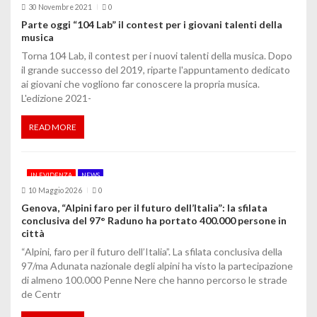
30 Novembre 2021
0
Parte oggi “104 Lab” il contest per i giovani talenti della
musica
Torna 104 Lab, il contest per i nuovi talenti della musica. Dopo
il grande successo del 2019, riparte l'appuntamento dedicato
ai giovani che vogliono far conoscere la propria musica.
L'edizione 2021-
READ MORE
IN EVIDENZA
NEWS
10 Maggio 2026
0
Genova, “Alpini faro per il futuro dell’Italia”: la sfilata
conclusiva del 97° Raduno ha portato 400.000 persone in
città
“Alpini, faro per il futuro dell’Italia”. La sfilata conclusiva della
97/ma Adunata nazionale degli alpini ha visto la partecipazione
di almeno 100.000 Penne Nere che hanno percorso le strade
de Centr