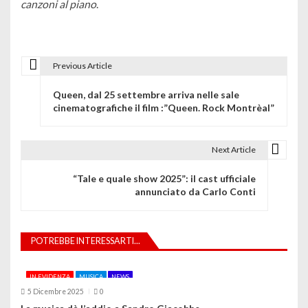
canzoni al piano
.
Previous Article
N
Queen, dal 25 settembre arriva nelle sale
a
cinematografiche il film :”Queen. Rock Montrèal”
v
i
Next Article
g
“Tale e quale show 2025”: il cast ufficiale
annunciato da Carlo Conti
a
z
POTREBBE INTERESSARTI...
i
o
IN EVIDENZA
MUSICA
NEWS
5 Dicembre 2025
0
n