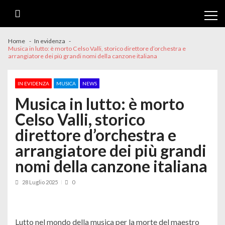
Skip
Skip
to
to
navigation
content
Home
In evidenza
Musica in lutto: è morto Celso Valli, storico direttore d’orchestra e
arrangiatore dei più grandi nomi della canzone italiana
IN EVIDENZA
MUSICA
NEWS
Musica in lutto: è morto
Celso Valli, storico
direttore d’orchestra e
arrangiatore dei più grandi
nomi della canzone italiana
28 Luglio 2025
0
Lutto nel mondo della musica per la morte del maestro