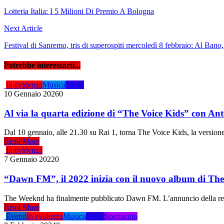
articoli
Lotteria Italia: I 5 Milioni Di Premio A Bologna
Next Article
Festival di Sanremo, tris di superospiti mercoledì 8 febbraio: Al Ba
Potrebbe interessarti...
In evidenza
Musica
News
10 Gennaio 2026
0
Al via la quarta edizione di “The Voice Kids” con Ant
Dal 10 gennaio, alle 21.30 su Rai 1, torna The Voice Kids, la versione 
Read More
In evidenza
7 Gennaio 2022
0
“Dawn FM”, il 2022 inizia con il nuovo album di T
The Weeknd ha finalmente pubblicato Dawn FM. L’annuncio della release è
Read More
Eventi
In evidenza
Musica
News
Spettacolo