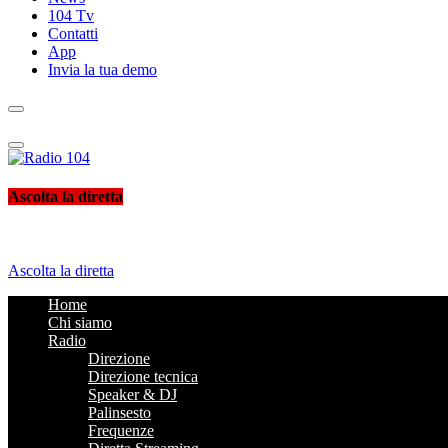
104 Tv
Contatti
App
Invia la tua demo
Radio 104
Like It !
Ascolta la diretta
Ascolta la diretta
Home
Chi siamo
Radio
Direzione
Direzione tecnica
Speaker & DJ
Palinsesto
Frequenze