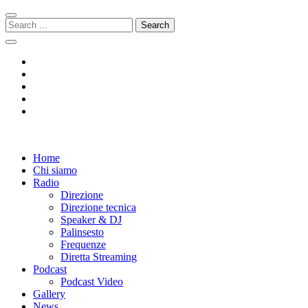
Skip
Skip
to
to
Search
navigation
content
for:
Radio 104
Like It !
Home
Chi siamo
Radio
Direzione
Direzione tecnica
Speaker & DJ
Palinsesto
Frequenze
Diretta Streaming
Podcast
Podcast Video
Gallery
News